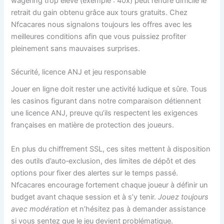
wagering trop élevé (exemple : 40x) peut rendre difficile le
retrait du gain obtenu grâce aux tours gratuits. Chez
Nfcacares nous signalons toujours les offres avec les
meilleures conditions afin que vous puissiez profiter
pleinement sans mauvaises surprises.
Sécurité, licence ANJ et jeu responsable
Jouer en ligne doit rester une activité ludique et sûre. Tous
les casinos figurant dans notre comparaison détiennent
une licence ANJ, preuve qu’ils respectent les exigences
françaises en matière de protection des joueurs.
En plus du chiffrement SSL, ces sites mettent à disposition
des outils d’auto‑exclusion, des limites de dépôt et des
options pour fixer des alertes sur le temps passé.
Nfcacares encourage fortement chaque joueur à définir un
budget avant chaque session et à s’y tenir.
Jouez toujours
avec modération
et n’hésitez pas à demander assistance
si vous sentez que le jeu devient problématique.