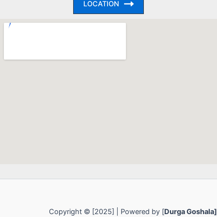
LOCATION
Copyright © [2025] | Powered by [
Durga Goshala]