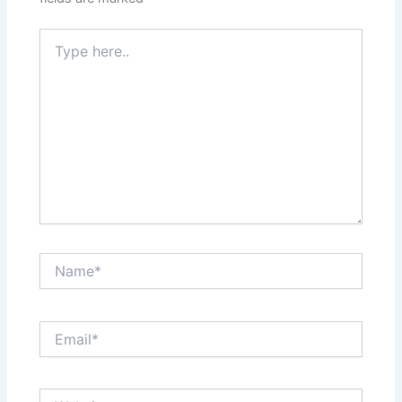
Type
here..
Name*
Email*
Website