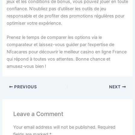
jeux et les conditions de bonus, vous pouvez jouer en toute
confiance. N’oubliez pas d’utiliser les outils de jeu
responsable et de profiter des promotions régulières pour
optimiser votre expérience.
Prenez le temps de comparer les options via le
comparateur et laissez-vous guider par l’expertise de
Nfcacares pour découvrir le meilleur casino en ligne France
qui répond à toutes vos attentes. Bonne chance et
amusez‑vous bien !
PREVIOUS
NEXT
Leave a Comment
Your email address will not be published.
Required
fields are marked
*