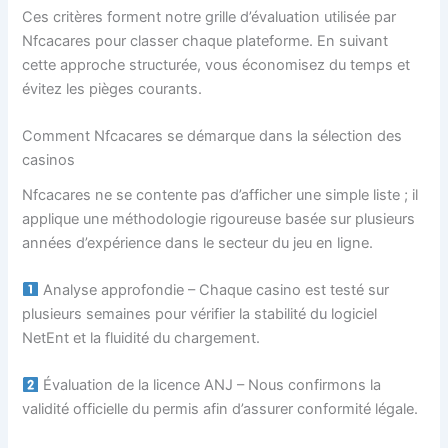
Ces critères forment notre grille d’évaluation utilisée par
Nfcacares pour classer chaque plateforme. En suivant
cette approche structurée, vous économisez du temps et
évitez les pièges courants.
Comment Nfcacares se démarque dans la sélection des
casinos
Nfcacares ne se contente pas d’afficher une simple liste ; il
applique une méthodologie rigoureuse basée sur plusieurs
années d’expérience dans le secteur du jeu en ligne.
Analyse approfondie – Chaque casino est testé sur
plusieurs semaines pour vérifier la stabilité du logiciel
NetEnt et la fluidité du chargement.
Évaluation de la licence ANJ – Nous confirmons la
validité officielle du permis afin d’assurer conformité légale.