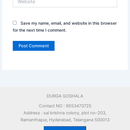
Save my name, email, and website in this browser
for the next time I comment.
DURGA GOSHALA
Contact NO : 9553473725
Address : sai krishna colony, plot no-203,
Ramanthapur, Hyderabad, Telangana 500013