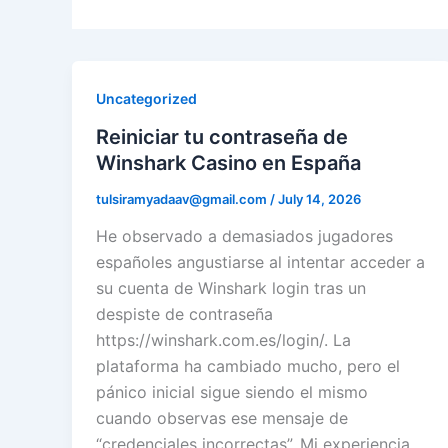
Uncategorized
Reiniciar tu contraseña de
Winshark Casino en España
tulsiramyadaav@gmail.com
/
July 14, 2026
He observado a demasiados jugadores
españoles angustiarse al intentar acceder a
su cuenta de Winshark login tras un
despiste de contraseña
https://winshark.com.es/login/. La
plataforma ha cambiado mucho, pero el
pánico inicial sigue siendo el mismo
cuando observas ese mensaje de
“credenciales incorrectas”. Mi experiencia