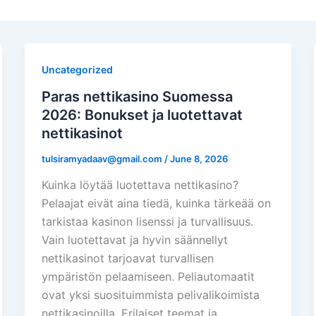
Uncategorized
Paras nettikasino Suomessa
2026: Bonukset ja luotettavat
nettikasinot
tulsiramyadaav@gmail.com
/
June 8, 2026
Kuinka löytää luotettava nettikasino?
Pelaajat eivät aina tiedä, kuinka tärkeää on
tarkistaa kasinon lisenssi ja turvallisuus.
Vain luotettavat ja hyvin säännellyt
nettikasinot tarjoavat turvallisen
ympäristön pelaamiseen. Peliautomaatit
ovat yksi suosituimmista pelivalikoimista
nettikasinoilla. Erilaiset teemat ja