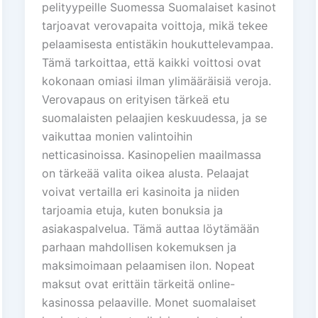
pelityypeille Suomessa Suomalaiset kasinot
tarjoavat verovapaita voittoja, mikä tekee
pelaamisesta entistäkin houkuttelevampaa.
Tämä tarkoittaa, että kaikki voittosi ovat
kokonaan omiasi ilman ylimääräisiä veroja.
Verovapaus on erityisen tärkeä etu
suomalaisten pelaajien keskuudessa, ja se
vaikuttaa monien valintoihin
netticasinoissa. Kasinopelien maailmassa
on tärkeää valita oikea alusta. Pelaajat
voivat vertailla eri kasinoita ja niiden
tarjoamia etuja, kuten bonuksia ja
asiakaspalvelua. Tämä auttaa löytämään
parhaan mahdollisen kokemuksen ja
maksimoimaan pelaamisen ilon. Nopeat
maksut ovat erittäin tärkeitä online-
kasinossa pelaaville. Monet suomalaiset