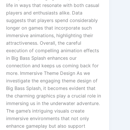
life in ways that resonate with both casual
players and enthusiasts alike. Data
suggests that players spend considerably
longer on games that incorporate such
immersive animations, highlighting their
attractiveness. Overall, the careful
execution of compelling animation effects
in Big Bass Splash enhances our
connection and keeps us coming back for
more. Immersive Theme Design As we
investigate the engaging theme design of
Big Bass Splash, it becomes evident that
the charming graphics play a crucial role in
immersing us in the underwater adventure.
The game’s intriguing visuals create
immersive environments that not only
enhance gameplay but also support