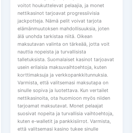
voitot houkuttelevat pelaajia, ja monet
nettikasinot tarjoavat progressiivisia
jackpotteja. Nämä pelit voivat tarjota
elämänmuutoksen mahdollisuuksia, joten
älä unohda tarkistaa niitä. Oikean
maksutavan valinta on tärkeää, jotta voit
nauttia nopeista ja turvallisista
talletuksista. Suomalaiset kasinot tarjoavat
usein erilaisia maksuvaihtoehtoja, kuten
korttimaksuja ja verkkopankkitunnuksia.
Varmista, että valitsemasi maksutapa on
sinulle sopiva ja luotettava. Kun vertailet
nettikasinoita, ota huomioon myös niiden
tarjoamat maksutavat. Monet pelaajat
suosivat nopeita ja turvallisia vaihtoehtoja,
kuten e-walletit ja pankkisiirrot. Varmista,
että valitsemasi kasino tukee sinulle