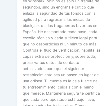
en Winshark login no es solo un trámite de
segundos, sino un engranaje crítico que
enlaza la seguridad de tus fondos con la
agilidad para regresar a las mesas de
blackjack o a las tragaperras favoritas en
España. He desmontado cada paso, cada
escollo técnico y cada sutileza legal para
que no desperdicies ni un minuto de más.
Controla el flujo de verificación, habilita las
capas extra de protección y, sobre todo,
preserva tus datos de contacto
actualizados para que el siguiente
restablecimiento sea un paseo en lugar de
una odisea. Tu cuenta es la caja fuerte de
tu entretenimiento; cuídala con el mimo
que merece. Mantenerla segura te certifica
que cada euro apostado está bajo llave,
lejos de miradas indiscretas. Cómo