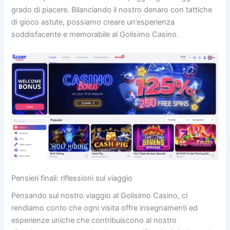
grado di piacere. Bilanciando il nostro denaro con tattiche
di gioco astute, possiamo creare un’esperienza
soddisfacente e memorabile al Golisimo Casino.
Pensieri finali: riflessioni sul viaggio
Pensando sul nostro viaggio al Golisimo Casino, ci
rendiamo conto che ogni visita offre insegnamenti ed
esperienze uniche che contribuiscono al nostro