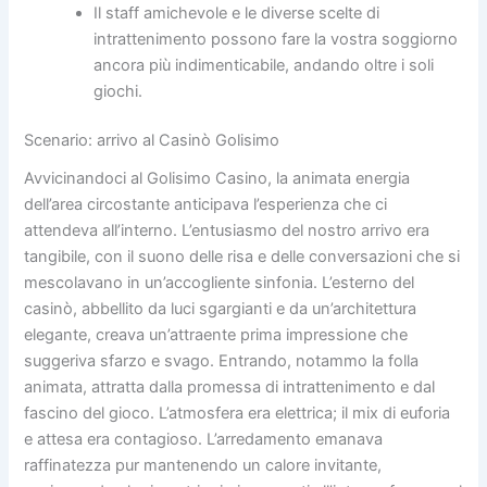
Il staff amichevole e le diverse scelte di
intrattenimento possono fare la vostra soggiorno
ancora più indimenticabile, andando oltre i soli
giochi.
Scenario: arrivo al Casinò Golisimo
Avvicinandoci al Golisimo Casino, la animata energia
dell’area circostante anticipava l’esperienza che ci
attendeva all’interno. L’entusiasmo del nostro arrivo era
tangibile, con il suono delle risa e delle conversazioni che si
mescolavano in un’accogliente sinfonia. L’esterno del
casinò, abbellito da luci sgargianti e da un’architettura
elegante, creava un’attraente prima impressione che
suggeriva sfarzo e svago. Entrando, notammo la folla
animata, attratta dalla promessa di intrattenimento e dal
fascino del gioco. L’atmosfera era elettrica; il mix di euforia
e attesa era contagioso. L’arredamento emanava
raffinatezza pur mantenendo un calore invitante,