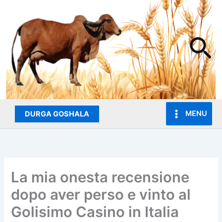
Skip
to
content
Se
MENU
DURGA GOSHALA
La mia onesta recensione
dopo aver perso e vinto al
Golisimo Casino in Italia