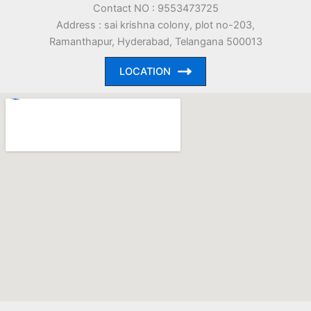
Contact NO : 9553473725
Address : sai krishna colony, plot no-203,
Ramanthapur, Hyderabad, Telangana 500013
LOCATION