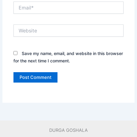
Email*
Website
Save my name, email, and website in this browser
for the next time I comment.
DURGA GOSHALA