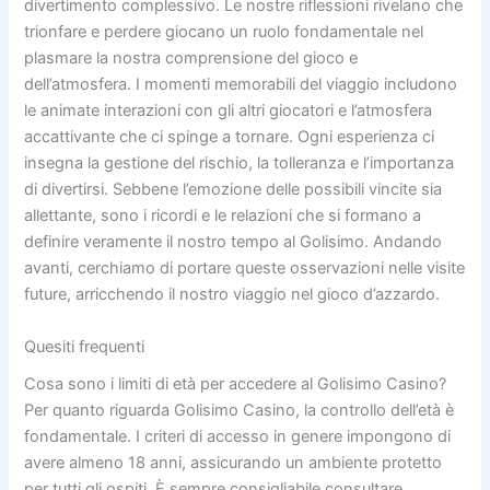
divertimento complessivo. Le nostre riflessioni rivelano che
trionfare e perdere giocano un ruolo fondamentale nel
plasmare la nostra comprensione del gioco e
dell’atmosfera. I momenti memorabili del viaggio includono
le animate interazioni con gli altri giocatori e l’atmosfera
accattivante che ci spinge a tornare. Ogni esperienza ci
insegna la gestione del rischio, la tolleranza e l’importanza
di divertirsi. Sebbene l’emozione delle possibili vincite sia
allettante, sono i ricordi e le relazioni che si formano a
definire veramente il nostro tempo al Golisimo. Andando
avanti, cerchiamo di portare queste osservazioni nelle visite
future, arricchendo il nostro viaggio nel gioco d’azzardo.
Quesiti frequenti
Cosa sono i limiti di età per accedere al Golisimo Casino?
Per quanto riguarda Golisimo Casino, la controllo dell’età è
fondamentale. I criteri di accesso in genere impongono di
avere almeno 18 anni, assicurando un ambiente protetto
per tutti gli ospiti. È sempre consigliabile consultare