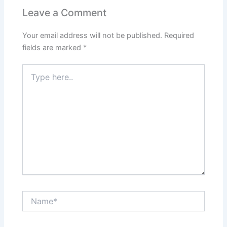
Leave a Comment
Your email address will not be published.
Required
fields are marked
*
Type
here..
Name*