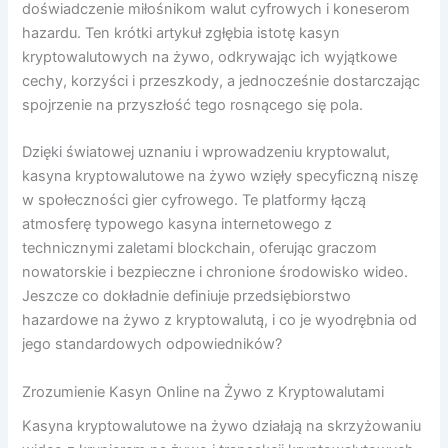
doświadczenie miłośnikom walut cyfrowych i koneserom
hazardu. Ten krótki artykuł zgłębia istotę kasyn
kryptowalutowych na żywo, odkrywając ich wyjątkowe
cechy, korzyści i przeszkody, a jednocześnie dostarczając
spojrzenie na przyszłość tego rosnącego się pola.
Dzięki światowej uznaniu i wprowadzeniu kryptowalut,
kasyna kryptowalutowe na żywo wzięły specyficzną niszę
w społeczności gier cyfrowego. Te platformy łączą
atmosferę typowego kasyna internetowego z
technicznymi zaletami blockchain, oferując graczom
nowatorskie i bezpieczne i chronione środowisko wideo.
Jeszcze co dokładnie definiuje przedsiębiorstwo
hazardowe na żywo z kryptowalutą, i co je wyodrębnia od
jego standardowych odpowiedników?
Zrozumienie Kasyn Online na Żywo z Kryptowalutami
Kasyna kryptowalutowe na żywo działają na skrzyżowaniu