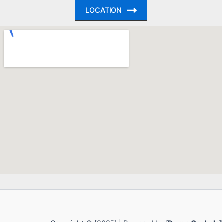
LOCATION