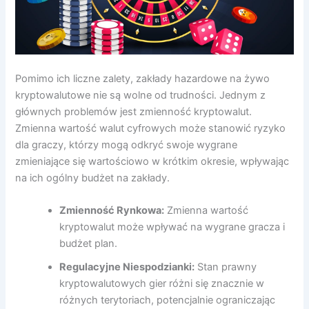
Pomimo ich liczne zalety, zakłady hazardowe na żywo
kryptowalutowe nie są wolne od trudności. Jednym z
głównych problemów jest zmienność kryptowalut.
Zmienna wartość walut cyfrowych może stanowić ryzyko
dla graczy, którzy mogą odkryć swoje wygrane
zmieniające się wartościowo w krótkim okresie, wpływając
na ich ogólny budżet na zakłady.
Zmienność Rynkowa:
Zmienna wartość
kryptowalut może wpływać na wygrane gracza i
budżet plan.
Regulacyjne Niespodzianki:
Stan prawny
kryptowalutowych gier różni się znacznie w
różnych terytoriach, potencjalnie ograniczając