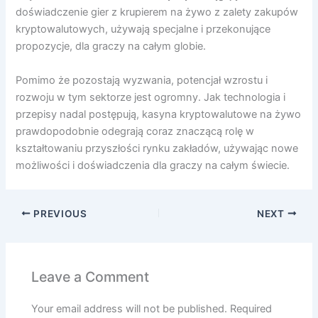
doświadczenie gier z krupierem na żywo z zalety zakupów
kryptowalutowych, używają specjalne i przekonujące
propozycje, dla graczy na całym globie.
Pomimo że pozostają wyzwania, potencjał wzrostu i
rozwoju w tym sektorze jest ogromny. Jak technologia i
przepisy nadal postępują, kasyna kryptowalutowe na żywo
prawdopodobnie odegrają coraz znaczącą rolę w
kształtowaniu przyszłości rynku zakładów, używając nowe
możliwości i doświadczenia dla graczy na całym świecie.
PREVIOUS
NEXT
Leave a Comment
Your email address will not be published.
Required