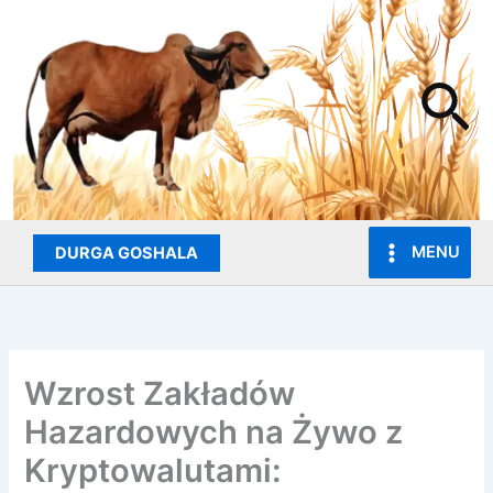
Skip
to
content
Se
MENU
DURGA GOSHALA
Wzrost Zakładów
Hazardowych na Żywo z
Kryptowalutami: