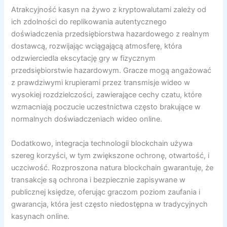
Atrakcyjność kasyn na żywo z kryptowalutami zależy od
ich zdolności do replikowania autentycznego
doświadczenia przedsiębiorstwa hazardowego z realnym
dostawcą, rozwijając wciągającą atmosferę, która
odzwierciedla ekscytację gry w fizycznym
przedsiębiorstwie hazardowym. Gracze mogą angażować
z prawdziwymi krupierami przez transmisje wideo w
wysokiej rozdzielczości, zawierające cechy czatu, które
wzmacniają poczucie uczestnictwa często brakujące w
normalnych doświadczeniach wideo online.
Dodatkowo, integracja technologii blockchain używa
szereg korzyści, w tym zwiększone ochronę, otwartość, i
uczciwość. Rozproszona natura blockchain gwarantuje, że
transakcje są ochrona i bezpiecznie zapisywane w
publicznej księdze, oferując graczom poziom zaufania i
gwarancja, która jest często niedostępna w tradycyjnych
kasynach online.