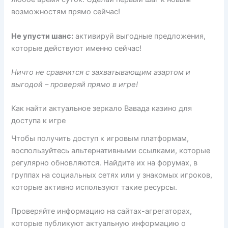
возможностям прямо сейчас!
Не упусти шанс:
активируй выгодные предложения,
которые действуют именно сейчас!
Ничто не сравнится с захватывающим азартом и
выгодой – проверяй прямо в игре!
Как найти актуальное зеркало Вавада казино для
доступа к игре
Чтобы получить доступ к игровым платформам,
воспользуйтесь альтернативными ссылками, которые
регулярно обновляются. Найдите их на форумах, в
группах на социальных сетях или у знакомых игроков,
которые активно используют такие ресурсы.
Проверяйте информацию на сайтах-агрегаторах,
которые публикуют актуальную информацию о