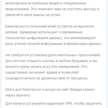
включая все актуальные акции и специальные
предложения. Это поможет вам не упустить выгоду и
увеличить свои шансы на успех.
Безопасность пользователей остается на высоком
уровне. Заведение использует современные
технологии шифрования данных, что минимизирует
риск утечки личной информации и финансовых данных.
Не требуется установка дополнительных приложений.
Достаточно открыть ссылку в любом браузере, и вы
можете сразу начать игру без замедлений. Это
существенно экономит время и позволяет
сосредоточиться на удовольствии от процесса.
Шаги для безопасного входа на сайт Вавада казино
через зеркало
Для начала установите надежный VPN, чтобы защитить