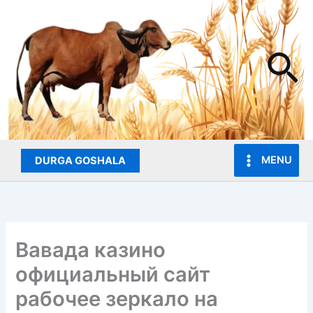
Skip
to
content
Se
MENU
DURGA GOSHALA
Вавада казино
официальный сайт
рабочее зеркало на