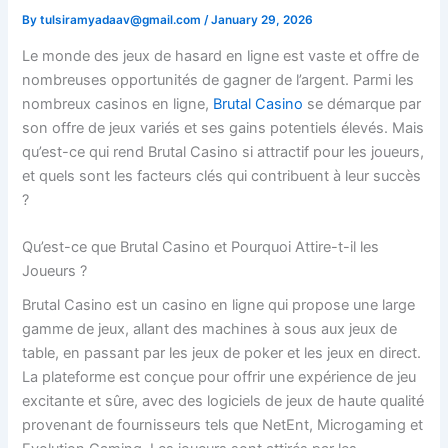
By
tulsiramyadaav@gmail.com
/
January 29, 2026
Le monde des jeux de hasard en ligne est vaste et offre de
nombreuses opportunités de gagner de l’argent. Parmi les
nombreux casinos en ligne,
Brutal Casino
se démarque par
son offre de jeux variés et ses gains potentiels élevés. Mais
qu’est-ce qui rend Brutal Casino si attractif pour les joueurs,
et quels sont les facteurs clés qui contribuent à leur succès
?
Qu’est-ce que Brutal Casino et Pourquoi Attire-t-il les
Joueurs ?
Brutal Casino est un casino en ligne qui propose une large
gamme de jeux, allant des machines à sous aux jeux de
table, en passant par les jeux de poker et les jeux en direct.
La plateforme est conçue pour offrir une expérience de jeu
excitante et sûre, avec des logiciels de jeux de haute qualité
provenant de fournisseurs tels que NetEnt, Microgaming et