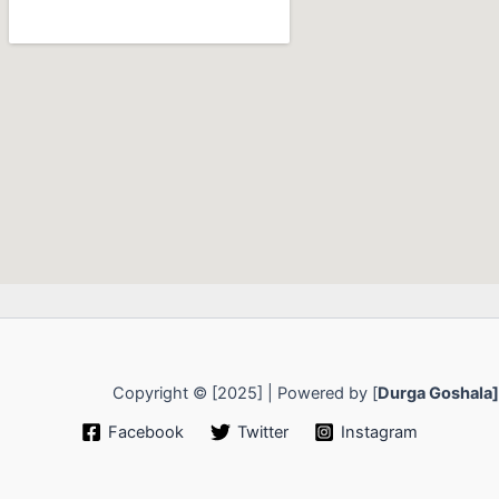
Copyright © [2025] | Powered by [
Durga Goshala]
Facebook
Twitter
Instagram