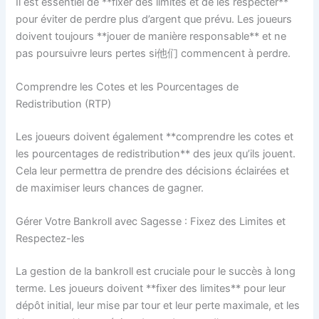
Il est essentiel de **fixer des limites et de les respecter**
pour éviter de perdre plus d’argent que prévu. Les joueurs
doivent toujours **jouer de manière responsable** et ne
pas poursuivre leurs pertes si他们 commencent à perdre.
Comprendre les Cotes et les Pourcentages de
Redistribution (RTP)
Les joueurs doivent également **comprendre les cotes et
les pourcentages de redistribution** des jeux qu’ils jouent.
Cela leur permettra de prendre des décisions éclairées et
de maximiser leurs chances de gagner.
Gérer Votre Bankroll avec Sagesse : Fixez des Limites et
Respectez-les
La gestion de la bankroll est cruciale pour le succès à long
terme. Les joueurs doivent **fixer des limites** pour leur
dépôt initial, leur mise par tour et leur perte maximale, et les