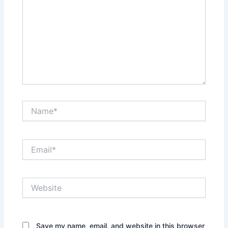
Name*
Email*
Website
Save my name, email, and website in this browser