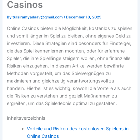
Casinos
By
tulsiramyadaav@gmail.com
/
December 10, 2025
Online Casinos bieten die Möglichkeit, kostenlos zu spielen
und somit länger im Spiel zu bleiben, ohne eigenes Geld zu
investieren. Diese Strategien sind besonders für Einsteiger,
die das Spiel kennenlernen möchten, oder für erfahrene
Spieler, die ihre Spiellänge steigern wollen, ohne finanzielle
Risiken einzugehen. In diesem Artikel werden bewährte
Methoden vorgestellt, um das Spielvergnügen zu
maximieren und gleichzeitig verantwortungsvoll zu
handeln. Hierbei ist es wichtig, sowohl die Vorteile als auch
die Risiken zu verstehen und gezielt Maßnahmen zu
ergreifen, um das Spielerlebnis optimal zu gestalten.
Inhaltsverzeichnis
Vorteile und Risiken des kostenlosen Spielens in
Online Casinos