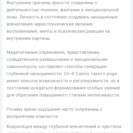
Внутренние причины яркости соединены с
деятельностью психики, фантазии и эмоциональной
зоны. Личность в состоянии создавать насыщенные
впечатления через психические явления,
воспоминания, мечты и психические реакции на
внутренние картины.
Медитативные упражнения, представление,
созидательное размышление и эмоциональная
самоконтроль составляют способы генерации
глубинной насыщенности. On-X Casino такого рода
имеет плюсом возможности и регулируемости, но в
состоянии нуждаться формирования особых умений
для обретения повышенного степени интенсивности.
Почему яркие ощущения часто сопряжены с
восприятием опасности
Корреляция между глубиной впечатлений и чувством