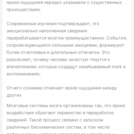
яркие ощущения нередко указывали о существенных
происшествиях.
Современные изучения подтверждают, что
эмоционально наполненная сведения
перерабатывается мозгом преимущественно. События,
сопровождающиеся сильными эмоциями, формируют
более отчетливые и длительные отпечатки. Это
разъясняет, почему человек зачастую тянутся к
впечатлениям, которые создадут незабываемый mark в
воспоминаниях.
Отчего сознание отмечает яркие ощущения между
других
Мозговые системы мозга организованы так, что яркие
воздействия обретают первенство в переработке
сведений. Такой процесс связано с запуском
различных биохимических систем, в том числе