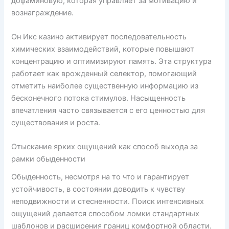
дофаминовую, которая управляет за мотивацию и
вознаграждение.
Он Икс казино активирует последовательность
химических взаимодействий, которые повышают
концентрацию и оптимизируют память. Эта структура
работает как врожденный селектор, помогающий
отметить наиболее существенную информацию из
бесконечного потока стимулов. Насыщенность
впечатления часто связывается с его ценностью для
существования и роста.
Отыскание ярких ощущений как способ выхода за
рамки обыденности
Обыденность, несмотря на то что и гарантирует
устойчивость, в состоянии доводить к чувству
неподвижности и стесненности. Поиск интенсивных
ощущений делается способом ломки стандартных
шаблонов и расширения границ комфортной области.