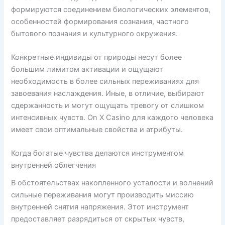
формируются соединением биологических элементов,
особенностей формирования сознания, частного
бытового познания и культурного окружения.
Конкретные индивиды от природы несут более
большим лимитом активации и ощущают
необходимость в более сильных переживаниях для
завоевания наслаждения. Иные, в отличие, выбирают
сдержанность и могут ощущать тревогу от слишком
интенсивных чувств. On X Casino для каждого человека
имеет свои оптимальные свойства и атрибуты.
Когда богатые чувства делаются инструментом
внутренней облегчения
В обстоятельствах накопленного усталости и волнений
сильные переживания могут производить миссию
внутренней снятия напряжения. Этот инструмент
предоставляет разрядиться от скрытых чувств,