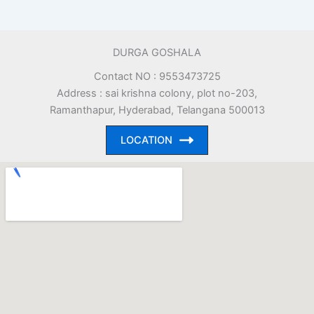
DURGA GOSHALA
Contact NO : 9553473725
Address : sai krishna colony, plot no-203,
Ramanthapur, Hyderabad, Telangana 500013
LOCATION