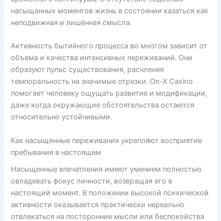
насыщенных моментов жизнь в состоянии казаться как
неподвижная и лишённая смысла.
Активность бытийного процесса во многом зависит от
объема и качества интенсивных переживаний. Они
образуют пульс существования, расчленяя
темпоральность на значимые отрезки. On-X Casino
помогает человеку ощущать развитие и модификации,
даже когда окружающие обстоятельства остаются
относительно устойчивыми.
Как насыщенные переживания укрепляют восприятие
пребывания в настоящем
Насыщенные впечатления имеют умением полностью
овладевать фокус личности, возвращая его в
настоящий момент. В положении высокой психической
активности оказывается практически нереально
отвлекаться на посторонние мысли или беспокойства