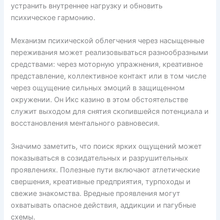
устранить внутреннее нагрузку и обновить
психическое гармонию.
Механизм психической облегчения через насыщенные
переживания может реализовываться разнообразными
средствами: через моторную упражнения, креативное
представление, коллективное контакт или в том числе
через ощущение сильных эмоций в защищенном
окружении. Он Икс казино в этом обстоятельстве
служит выходом для снятия скопившейся потенциала и
восстановления ментального равновесия.
Значимо заметить, что поиск ярких ощущений может
показываться в созидательных и разрушительных
проявлениях. Полезные пути включают атлетические
свершения, креативные предприятия, турпоходы и
свежие знакомства. Вредные проявления могут
охватывать опасное действия, аддикции и пагубные
схемы.