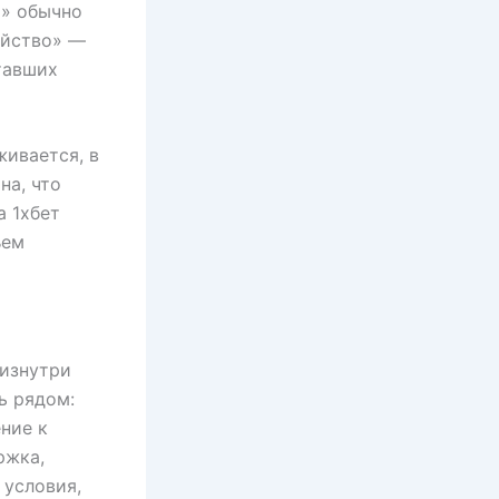
а» обычно
ойство» —
тавших
живается, в
на, что
а 1хбет
ъем
 изнутри
ь рядом:
ние к
ржка,
 условия,