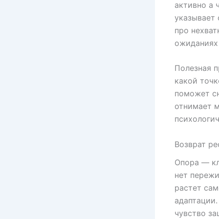
активно а 
указывает 
про нехват
ожиданиях 
Полезная п
какой точк
поможет сн
отнимает м
психологич
Возврат ре
Опора — кл
нет пережи
растет сам
адаптации.
чувство за