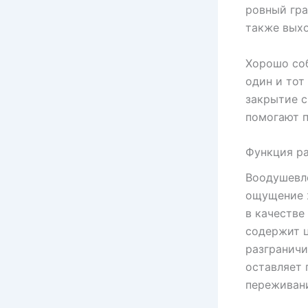
ровный гра
также выхо
Хорошо соб
один и тот
закрытие с
помогают 
Функция ра
Воодушевле
ощущение ж
в качестве
содержит ц
разграничи
оставляет 
переживани