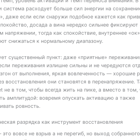
темп, уровень активации и темп переноса внимания. В
 система расходует больше сил энергии на сохранени
», даже если если снаружи подобное кажется как при
покойство, досада а вина нередко сильнее фиксируют 
 напряжении, тогда как спокойствие, внутреннее «ок»
ют снижаться к нормальному диапазону.
ет существенный пункт: даже «приятные» переживани
если переживания излишне сильны и не чередуются от
згон от выполнения, яркая вовлеченность — хорошие 
ез восстановления они становятся в перенапряжение. Т
t не в том, чтобы всегда жить на пике, а вместо в том,
ть амплитудой: вовремя опускать активацию а также
ивать ровность.
еская разрядка как инструмент восстановления
 это вовсе не взрыв а не перегиб, но выход собранног