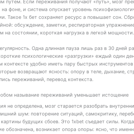
м путем. Если переживания получают «путь», мозг пр
 на фоне, и система опускает уровень психофизиологи
и. Такое 1х бет сохраняет ресурс а повышает сон. Сбр
йной: обсуждение, заметки, респираторная упражнение
м на состоянии, короткая нагрузка в легкой мощности.
егулярность. Одна длинная пауза лишь раз в 30 дней р
короткие психологические «разгрузки» еждый один ден
 контексте удобно иметь пару быстрых инструментов 
оторые возвращают ясность: опору в теле, дыхание, ст
пись переживаний, перевод контекста.
собом называние переживаний уменьшает истощение
ия не определена, мозг старается разобрать внутренни
ишний шум: повторение ситуаций, самокритику, переб
 картины будущих сбоев. Это 1xbet съедает силы. Когда
е обозначена, возникает опора опоры: ясно, что имен