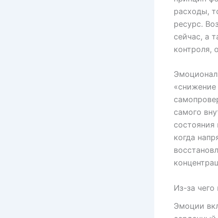
расходы, т
ресурс. Во
сейчас, а 
контроля, 
Эмоциональ
«снижение 
самопровер
самого вну
состояния 
когда напр
восстановл
концентрац
Из-за чего
Эмоции вкл