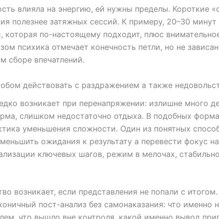
сть влияла на энергию, ей нужны пределы. Короткие «
ия полезнее затяжных сессий. К примеру, 20–30 минут
, которая по-настоящему подходит, плюс внимательно
зом психика отмечает конечность петли, но не зависан
м сборе впечатлений.
обом действовать с раздражением а также недовольс
едко возникает при перенапряжении: излишне много де
рма, слишком недостаточно отдыха. В подобных форм
ктика уменьшения сложности. Один из понятных спосо
меньшить ожидания к результату а перевести фокус на
ализации ключевых шагов, режим в мелочах, стабильн
во возникает, если представления не попали с итогом.
коничный пост-анализ без самонаказания: что именно 
лем, что вышло вне контроля, какой именно вывод при