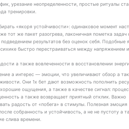
фик, урезание неопределенности, простые ритуалы ста
да тренировки.
ирать «якоря устойчивости»: одинаковое момент нас
 же тот же пакет разогрева, лаконичная пометка задач 
 подведением результатов без оценок себя. Подобные 
психике быстро перестраиваться между напряжением и
дости а также вовлеченности в восстановлении энерг
ние а интерес — эмоции, что увеличивают обзор а та
ивости. Они 1х бет дают возможность пополнить ресу
 хорошие ощущения, а также в качестве сигнал: процес
енность а также возвращает приятный отклик. Важно
вать радость от «побега» в стимулы. Полезная эмоция
после собранность и устойчивость, а не не пустоту а т
е слива времени.