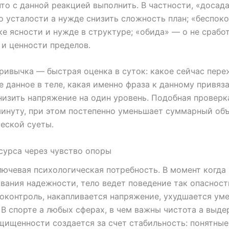
что с данной реакцией выполнить. В частности, «досад
о усталости а нужде снизить сложность план; «беспок
ке ясности и нужде в структуре; «обида» — о не срабо
и ценности пределов.
ривычка — быстрая оценка в суток: какое сейчас пере
е данное в теле, какая именно фраза к данному привяза
изить напряжение на один уровень. Подобная проверк
инуту, при этом постепенно уменьшает суммарный об
еской суеты.
сурса через чувство опоры
ючевая психологическая потребность. В момент когда
вания надежности, тело ведет поведение так опасност
оконтроль, накапливается напряжение, ухудшается уме
 В спорте а любых сферах, в чем важны чистота а выде
щищенности создается за счет стабильность: понятные