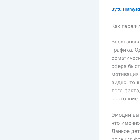
By
tulsiramy
Как пережи
Восстановл
графика. О
соматическ
сфера быст
мотивация 
видно: точ
того факта
состояние 
Эмоции вып
что именно
Данное дет
принцип ф