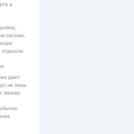
рта а
тройки,
на сессию,
якоря
 отдыхом.
ии
кже дают
рс не лишь
с заново
 обычно
акже