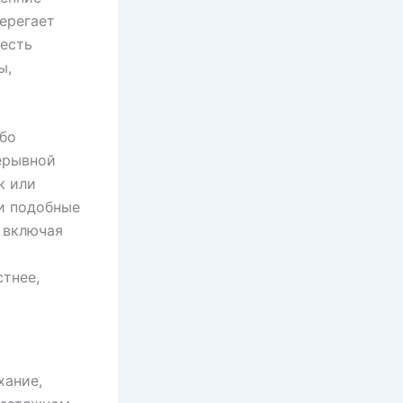
берегает
 есть
ы,
ибо
рерывной
к или
ли подобные
 включая
тнее,
хание,