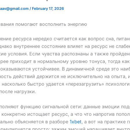
adaav@gmail.com
/
February 17, 2026
вания помогают восполнить энергию
ение ресурса нередко считается как вопрос сна, питан
днако внутреннее состояние влияет на ресурс не слабе
ие условия. Если чувства распознаны а также пройден
рее приходит в нормальному уровню тонуса, тогда как
оказываются устойчивее. В динамичной среде это наи
ность действий держится не исключительно на опыта, 
, насколько быстро удается «перезагрузить» психолог
после нагрузки.
олняют функцию сигнальной сети: данные эмоции под
 конкретно истощает ресурс, а что что напротив попол
ально объясняется в разборе
1xbet
, а вот на практике 
ормулируется просто: зажим эмоций наращивает внут