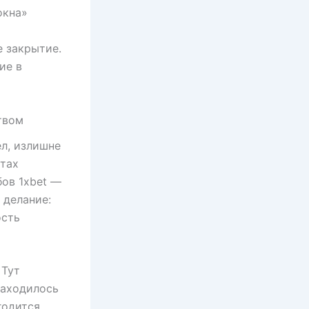
окна»
е закрытие.
ие в
твом
л, излишне
атах
бов 1xbet —
 делание:
ость
 Тут
находилось
годится