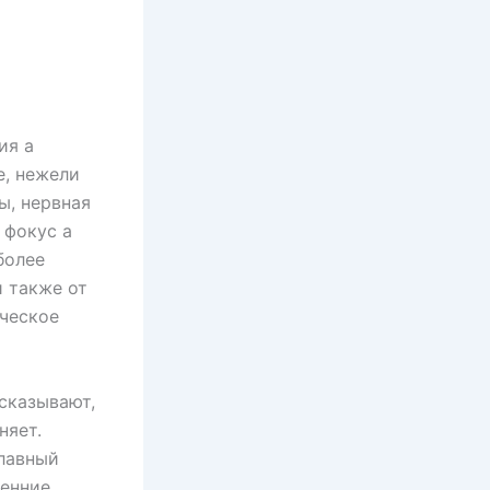
ия а
е, нежели
ы, нервная
 фокус а
более
и также от
ическое
сказывают,
няет.
главный
ренние