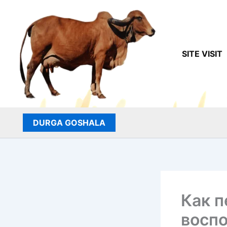
Skip
to
content
SITE VISIT
DURGA GOSHALA
Как 
восп