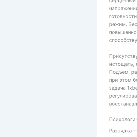
сердечный 
напряжении
готовности
режим. Бес
повышенном
способству
Присутству
истощать, 
Подъем, ра
при этом б
задача 1xbe
регулирова
восстанавл
Психологич
Разрядка —