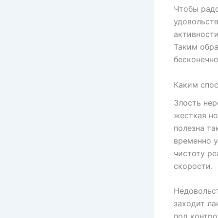
Чтобы радо
удовольств
активности
Таким обра
бесконечно
Каким спос
Злость нер
жесткая но
полезна та
временно у
чистоту ре
скорости.
Недовольст
заходит ла
под контро