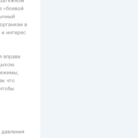
 затяжном
е «боевой
вычный
организм в
 и интерес
я вправе
дыхом.
режимы,
ак что
 чтобы
о давления