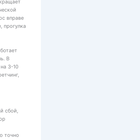
екращает
ческой
ос вправе
, прогулка
аботает
ь. В
на 3-10
ретчинг,
й сбой,
ор
но точно