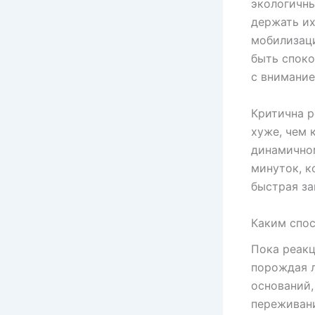
экологичны
держать их
мобилизаци
быть споко
с внимание
Критична р
хуже, чем 
динамичном
минуток, к
быстрая за
Каким спо
Пока реакц
порождая л
оснований,
переживани