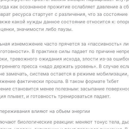
огда как осознанное прожитие ослабляет давление а с
зврат ресурса стартует с различения, что за состояние
также какой нужды данное состояние относится к: опор
оценки, значимости либо паузы.
ная изнеможение часто прячется за «пассивность» л
готовности». В практике силы падает по причине неп
ки, тревожного ожидания исхода, злости из-за ошибо
треннего пресса «надо держать уровень». В случае ес
не замечать, система остается в режиме мобилизации,
яжение фактически прошла. В таком формате 1хбет
ение становится менее полезным: засыпание поверхнос
ия плывет, и готовность тренироваться падает.
 переживания влияют на объем энергии
ючают биологические реакции: меняют тонус тела, ды