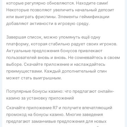
которые регулярно обновляются. Находите сами!
Некоторые позволяют увеличить начальный депозит
или выиграть фриспины. Элементы геймификации
добавляют активности в игровую среду.
Завершая список, можно упомянуть ещё одну
платформу, которая стабильно радует своих игроков.
Актуальные предложения бонусов привлекают
пользователей вновь и вновь. Не сомневайтесь в своем
выборе. Скачайте приложение и наслаждайтесь
преимуществами. Каждый дополнительный спин
может стать выигрышным.
Популярные бонусы казино: что предлагают онлайн-
казино за установку приложений
Скачайте приложение R7 и получите впечатляющий
промокод на бонусы казино. Многие заведения
предлагают заманчивые предложения для новых