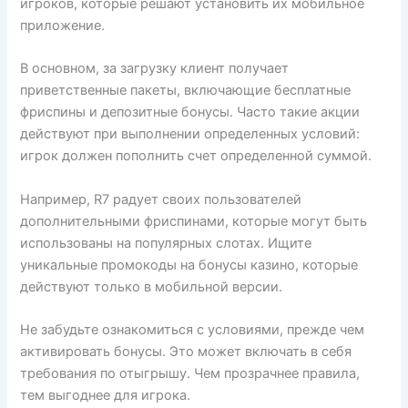
игроков, которые решают установить их мобильное
приложение.
В основном, за загрузку клиент получает
приветственные пакеты, включающие бесплатные
фриспины и депозитные бонусы. Часто такие акции
действуют при выполнении определенных условий:
игрок должен пополнить счет определенной суммой.
Например, R7 радует своих пользователей
дополнительными фриспинами, которые могут быть
использованы на популярных слотах. Ищите
уникальные промокоды на бонусы казино, которые
действуют только в мобильной версии.
Не забудьте ознакомиться с условиями, прежде чем
активировать бонусы. Это может включать в себя
требования по отыгрышу. Чем прозрачнее правила,
тем выгоднее для игрока.