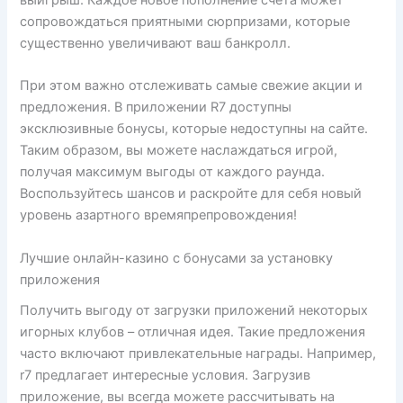
выигрыш. Каждое новое пополнение счета может
сопровождаться приятными сюрпризами, которые
существенно увеличивают ваш банкролл.
При этом важно отслеживать самые свежие акции и
предложения. В приложении R7 доступны
эксклюзивные бонусы, которые недоступны на сайте.
Таким образом, вы можете наслаждаться игрой,
получая максимум выгоды от каждого раунда.
Воспользуйтесь шансов и раскройте для себя новый
уровень азартного времяпрепровождения!
Лучшие онлайн-казино с бонусами за установку
приложения
Получить выгоду от загрузки приложений некоторых
игорных клубов – отличная идея. Такие предложения
часто включают привлекательные награды. Например,
r7 предлагает интересные условия. Загрузив
приложение, вы всегда можете рассчитывать на