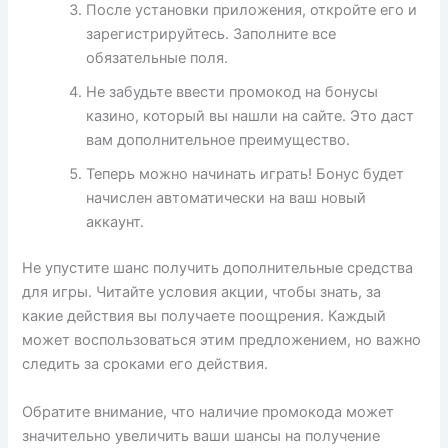
После установки приложения, откройте его и
зарегистрируйтесь. Заполните все
обязательные поля.
Не забудьте ввести промокод на бонусы
казино, который вы нашли на сайте. Это даст
вам дополнительное преимущество.
Теперь можно начинать играть! Бонус будет
начислен автоматически на ваш новый
аккаунт.
Не упустите шанс получить дополнительные средства
для игры. Читайте условия акции, чтобы знать, за
какие действия вы получаете поощрения. Каждый
может воспользоваться этим предложением, но важно
следить за сроками его действия.
Обратите внимание, что наличие промокода может
значительно увеличить ваши шансы на получение