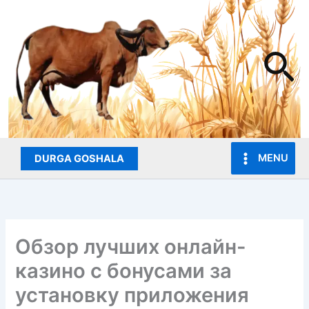
Skip
to
content
Se
MENU
DURGA GOSHALA
Обзор лучших онлайн-
казино с бонусами за
установку приложения