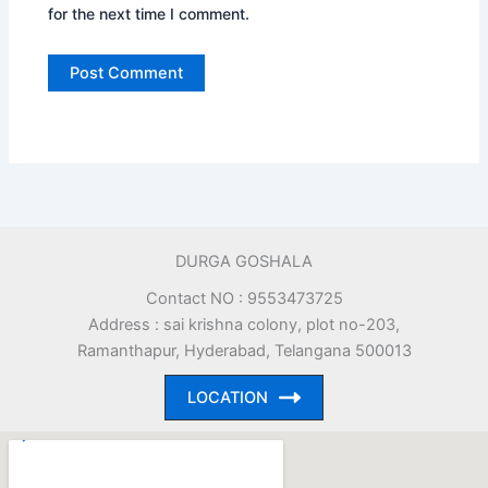
for the next time I comment.
DURGA GOSHALA
Contact NO : 9553473725
Address : sai krishna colony, plot no-203,
Ramanthapur, Hyderabad, Telangana 500013
LOCATION