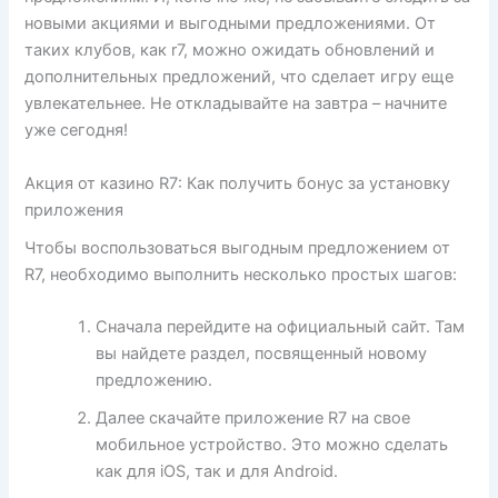
новыми акциями и выгодными предложениями. От
таких клубов, как r7, можно ожидать обновлений и
дополнительных предложений, что сделает игру еще
увлекательнее. Не откладывайте на завтра – начните
уже сегодня!
Акция от казино R7: Как получить бонус за установку
приложения
Чтобы воспользоваться выгодным предложением от
R7, необходимо выполнить несколько простых шагов:
Сначала перейдите на официальный сайт. Там
вы найдете раздел, посвященный новому
предложению.
Далее скачайте приложение R7 на свое
мобильное устройство. Это можно сделать
как для iOS, так и для Android.