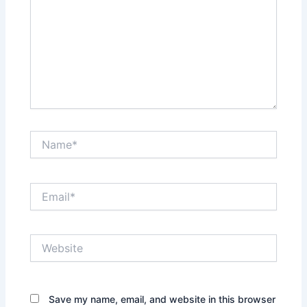
Name*
Email*
Website
Save my name, email, and website in this browser