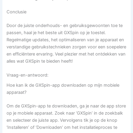
Conclusie
Door de juiste onderhouds- en gebruiksgewoonten toe te
passen, haal je het beste uit GXSpin op je toestel.
Regelmatige updates, het optimaliseren van je apparaat en
verstandige gebruikstechnieken zorgen voor een soepelere
en efficiëntere ervaring. Veel plezier met het ontdekken van
alles wat GXSpin te bieden heeft!
Vraag-en-antwoord:
Hoe kan ik de GXSpin-app downloaden op mijn mobiele
apparaat?
Om de GXSpin-app te downloaden, ga je naar de app store
op je mobiele apparaat. Zoek naar ‘GXSpin’ in de zoekbalk
en selecteer de juiste app. Vervolgens tik je op de knop
‘Installeren’ of ‘Downloaden’ om het installatieproces te