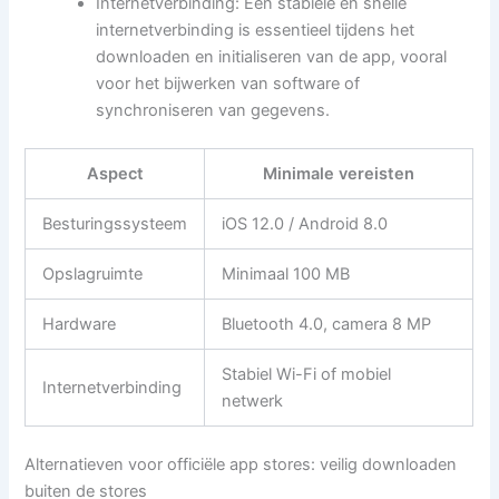
Internetverbinding: Een stabiele en snelle
internetverbinding is essentieel tijdens het
downloaden en initialiseren van de app, vooral
voor het bijwerken van software of
synchroniseren van gegevens.
Aspect
Minimale vereisten
Besturingssysteem
iOS 12.0 / Android 8.0
Opslagruimte
Minimaal 100 MB
Hardware
Bluetooth 4.0, camera 8 MP
Stabiel Wi-Fi of mobiel
Internetverbinding
netwerk
Alternatieven voor officiële app stores: veilig downloaden
buiten de stores