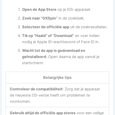
Open de App Store
op je iOS-apparaat.
Zoek naar “GXSpin”
in de zoekbalk.
Selecteer de officiële app
uit de zoekresultaten.
Tik op “Haald” of “Download”
en voer indien
nodig je Apple ID-wachtwoord of Face ID in.
Wacht tot de app is gedownload en
geïnstalleerd
. Open daarna de app vanuit je
startscherm.
Belangrijke tips
Controleer de compatibiliteit
: Zorg dat je apparaat
de nieuwste OS-versie heeft om problemen te
voorkomen.
Gebruik altijd de officiële app stores
voor een veilige