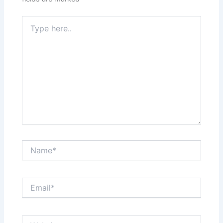
Type
here..
Name*
Email*
Website