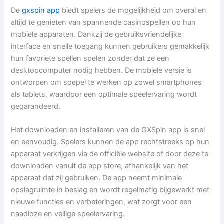
De
gxspin app
biedt spelers de mogelijkheid om overal en
altijd te genieten van spannende casinospellen op hun
mobiele apparaten. Dankzij de gebruiksvriendelijke
interface en snelle toegang kunnen gebruikers gemakkelijk
hun favoriete spellen spelen zonder dat ze een
desktopcomputer nodig hebben. De mobiele versie is
ontworpen om soepel te werken op zowel smartphones
als tablets, waardoor een optimale speelervaring wordt
gegarandeerd.
Het downloaden en installeren van de GXSpin app is snel
en eenvoudig. Spelers kunnen de app rechtstreeks op hun
apparaat verkrijgen via de officiële website of door deze te
downloaden vanuit de app store, afhankelijk van het
apparaat dat zij gebruiken. De app neemt minimale
opslagruimte in beslag en wordt regelmatig bijgewerkt met
nieuwe functies en verbeteringen, wat zorgt voor een
naadloze en veilige speelervaring.