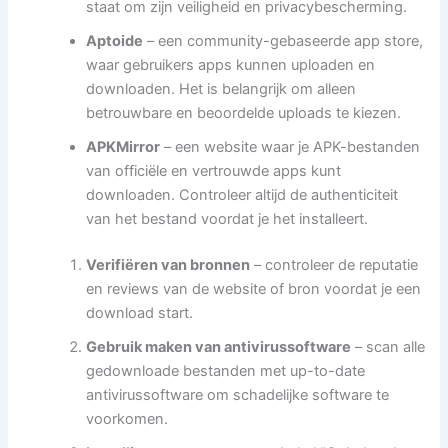
staat om zijn veiligheid en privacybescherming.
Aptoide
– een community-gebaseerde app store,
waar gebruikers apps kunnen uploaden en
downloaden. Het is belangrijk om alleen
betrouwbare en beoordelde uploads te kiezen.
APKMirror
– een website waar je APK-bestanden
van officiële en vertrouwde apps kunt
downloaden. Controleer altijd de authenticiteit
van het bestand voordat je het installeert.
Verifiëren van bronnen
– controleer de reputatie
en reviews van de website of bron voordat je een
download start.
Gebruik maken van antivirussoftware
– scan alle
gedownloade bestanden met up-to-date
antivirussoftware om schadelijke software te
voorkomen.