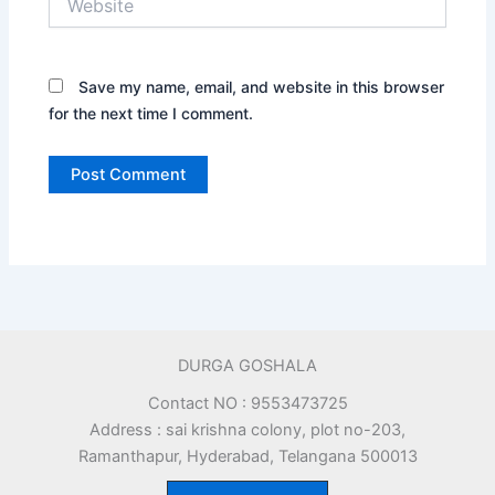
Save my name, email, and website in this browser
for the next time I comment.
DURGA GOSHALA
Contact NO : 9553473725
Address : sai krishna colony, plot no-203,
Ramanthapur, Hyderabad, Telangana 500013