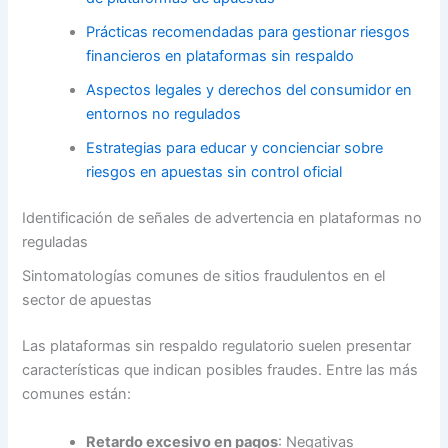
Prácticas recomendadas para gestionar riesgos
financieros en plataformas sin respaldo
Aspectos legales y derechos del consumidor en
entornos no regulados
Estrategias para educar y concienciar sobre
riesgos en apuestas sin control oficial
Identificación de señales de advertencia en plataformas no
reguladas
Sintomatologías comunes de sitios fraudulentos en el
sector de apuestas
Las plataformas sin respaldo regulatorio suelen presentar
características que indican posibles fraudes. Entre las más
comunes están:
Retardo excesivo en pagos
: Negativas