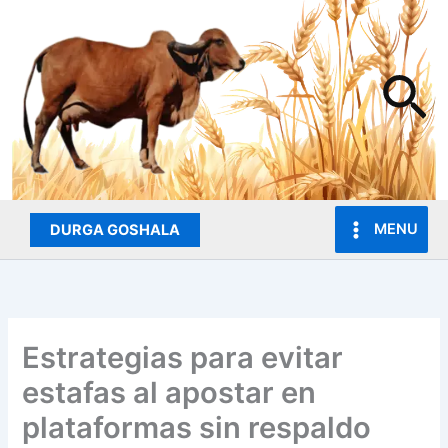
Skip
to
content
Se
MENU
DURGA GOSHALA
Estrategias para evitar
estafas al apostar en
plataformas sin respaldo