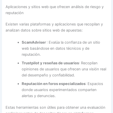
Aplicaciones y sitios web que ofrecen análisis de riesgo y
reputación
Existen varias plataformas y aplicaciones que recopilan y
analizan datos sobre sitios web de apuestas:
ScamAdviser
: Evalúa la confianza de un sitio
web basándose en datos técnicos y de
reputación.
Trustpilot y reseñas de usuarios
: Recopilan
opiniones de usuarios que ofrecen una visión real
del desempeño y confiabilidad.
Reputación en foros especializados
: Espacios
donde usuarios experimentados comparten
alertas y denuncias.
Estas herramientas son útiles para obtener una evaluación