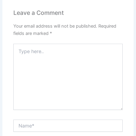
Leave a Comment
Your email address will not be published.
Required
fields are marked
*
Type
here..
Name*