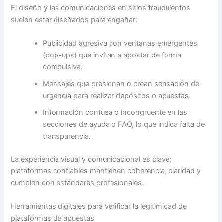
El diseño y las comunicaciones en sitios fraudulentos
suelen estar diseñados para engañar:
Publicidad agresiva con ventanas emergentes
(pop-ups) que invitan a apostar de forma
compulsiva.
Mensajes que presionan o crean sensación de
urgencia para realizar depósitos o apuestas.
Información confusa o incongruente en las
secciones de ayuda o FAQ, lo que indica falta de
transparencia.
La experiencia visual y comunicacional es clave;
plataformas confiables mantienen coherencia, claridad y
cumplen con estándares profesionales.
Herramientas digitales para verificar la legitimidad de
plataformas de apuestas