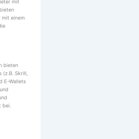
eter mit
bieten
r mit einem
die
n bieten
z.B. Skrill,
d E-Wallets
 und
und
 bei.