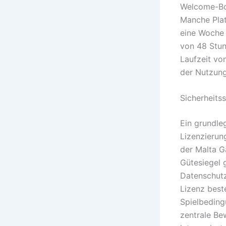
Welcome-Bon
Manche Plat
eine Woche 
von 48 Stu
Laufzeit von
der Nutzung
Sicherheits
Ein grundleg
Lizenzierun
der Malta G
Gütesiegel g
Datenschutz,
Lizenz best
Spielbedingu
zentrale Be