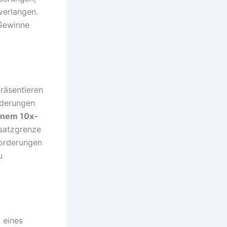
verlangen.
 Gewinne
präsentieren
rderungen
einem 10x-
satzgrenze
forderungen
u
 eines