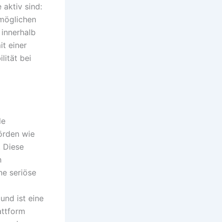
 aktiv sind:
rmöglichen
 innerhalb
it einer
lität bei
le
örden wie
 Diese
h
ne seriöse
und ist eine
attform