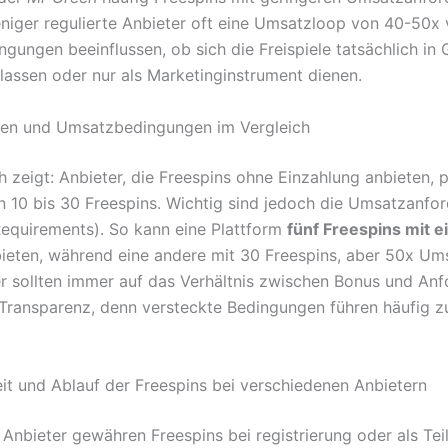
iger regulierte Anbieter oft eine Umsatzloop von 40-50x 
ngungen beeinflussen, ob sich die Freispiele tatsächlich in
assen oder nur als Marketinginstrument dienen.
n und Umsatzbedingungen im Vergleich
h zeigt: Anbieter, die Freespins ohne Einzahlung anbieten, 
n 10 bis 30 Freespins. Wichtig sind jedoch die Umsatzanfo
equirements). So kann eine Plattform
fünf Freespins mit 
ieten, während eine andere mit 30 Freespins, aber 50x Um
er sollten immer auf das Verhältnis zwischen Bonus und An
Transparenz, denn versteckte Bedingungen führen häufig z
it und Ablauf der Freespins bei verschiedenen Anbietern
 Anbieter gewähren Freespins bei registrierung oder als Teil