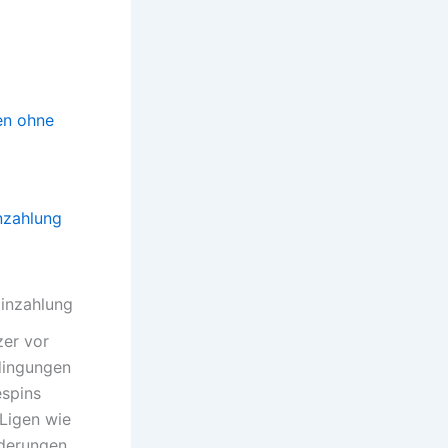
en ohne
nzahlung
inzahlung
zer vor
dingungen
espins
-Ligen wie
derungen,