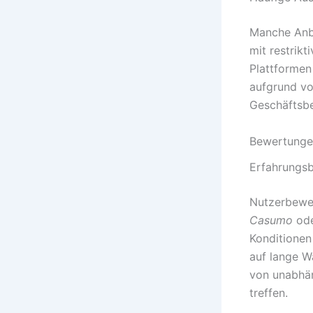
Manche Anbi
mit restrikt
Plattformen
aufgrund vo
Geschäftsbe
Bewertungen
Erfahrungsb
Nutzerbewer
Casumo
od
Konditionen
auf lange W
von unabhän
treffen.