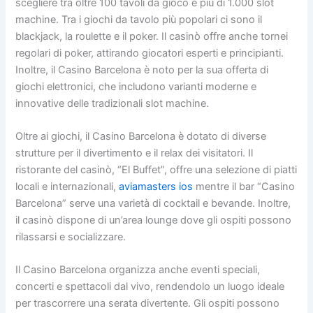
scegliere tra oltre 100 tavoli da gioco e più di 1.000 slot
machine. Tra i giochi da tavolo più popolari ci sono il
blackjack, la roulette e il poker. Il casinò offre anche tornei
regolari di poker, attirando giocatori esperti e principianti.
Inoltre, il Casino Barcelona è noto per la sua offerta di
giochi elettronici, che includono varianti moderne e
innovative delle tradizionali slot machine.
Oltre ai giochi, il Casino Barcelona è dotato di diverse
strutture per il divertimento e il relax dei visitatori. Il
ristorante del casinò, “El Buffet”, offre una selezione di piatti
locali e internazionali,
aviamasters ios
mentre il bar “Casino
Barcelona” serve una varietà di cocktail e bevande. Inoltre,
il casinò dispone di un’area lounge dove gli ospiti possono
rilassarsi e socializzare.
Il Casino Barcelona organizza anche eventi speciali,
concerti e spettacoli dal vivo, rendendolo un luogo ideale
per trascorrere una serata divertente. Gli ospiti possono