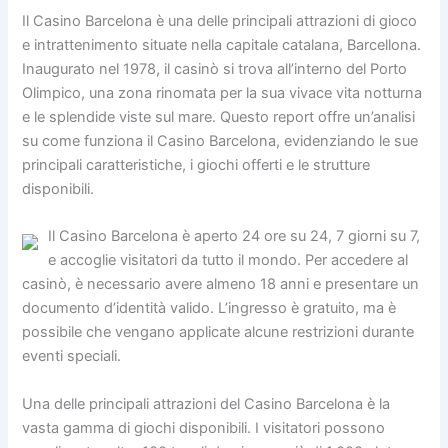
Il Casino Barcelona è una delle principali attrazioni di gioco
e intrattenimento situate nella capitale catalana, Barcellona.
Inaugurato nel 1978, il casinò si trova all’interno del Porto
Olimpico, una zona rinomata per la sua vivace vita notturna
e le splendide viste sul mare. Questo report offre un’analisi
su come funziona il Casino Barcelona, evidenziando le sue
principali caratteristiche, i giochi offerti e le strutture
disponibili.
Il Casino Barcelona è aperto 24 ore su 24, 7 giorni su 7,
e accoglie visitatori da tutto il mondo. Per accedere al
casinò, è necessario avere almeno 18 anni e presentare un
documento d’identità valido. L’ingresso è gratuito, ma è
possibile che vengano applicate alcune restrizioni durante
eventi speciali.
Una delle principali attrazioni del Casino Barcelona è la
vasta gamma di giochi disponibili. I visitatori possono