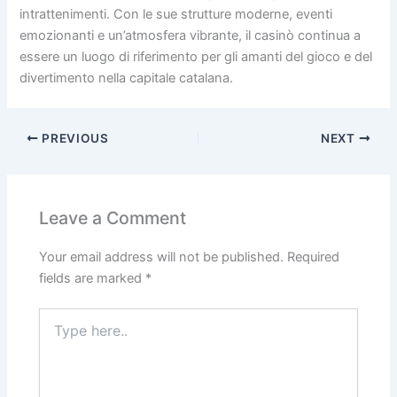
intrattenimenti. Con le sue strutture moderne, eventi
emozionanti e un’atmosfera vibrante, il casinò continua a
essere un luogo di riferimento per gli amanti del gioco e del
divertimento nella capitale catalana.
PREVIOUS
NEXT
Leave a Comment
Your email address will not be published.
Required
fields are marked
*
Type
here..