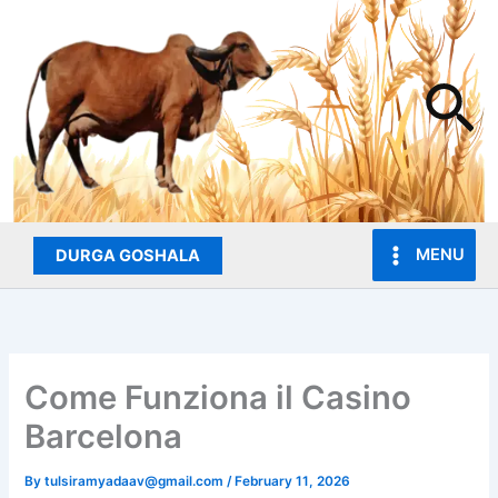
Skip
to
content
Se
MENU
DURGA GOSHALA
Come Funziona il Casino
Barcelona
By
tulsiramyadaav@gmail.com
/
February 11, 2026