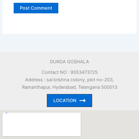
DURGA GOSHALA
Contact NO : 9553473725
Address : sai krishna colony, plot no-203,
Ramanthapur, Hyderabad, Telangana 500013
LOCATION