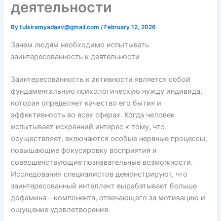
деятельности
By
tulsiramyadaav@gmail.com
/
February 12, 2026
Зачем людям необходимо испытывать
заинтересованность к деятельности
Заинтересованность к активности является собой
фундаментальную психологическую нужду индивида,
которая определяет качество его бытия и
эффективность во всех сферах. Когда человек
испытывает искренний интерес к тому, что
осуществляет, включаются особые нервные процессы,
повышающие фокусировку восприятия и
совершенствующие познавательные возможности.
Исследования специалистов демонстрируют, что
заинтересованный интеллект вырабатывает больше
дофамина – компонента, отвечающего за мотивацию и
ощущение удовлетворения.