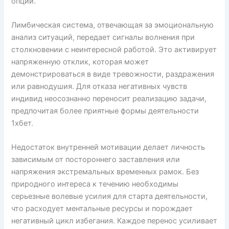
опции.
Лимбическая система, отвечающая за эмоциональную
анализ ситуаций, передает сигналы волнения при
столкновении с неинтересной работой. Это активирует
напряженную отклик, которая может
демонстрироваться в виде тревожности, раздражения
или равнодушия. Для отказа негативных чувств
индивид неосознанно переносит реализацию задачи,
предпочитая более приятные формы деятельности
1хбет.
Недостаток внутренней мотивации делает личность
зависимым от постороннего заставления или
напряжения экстремальных временных рамок. Без
природного интереса к течению необходимы
серьезные волевые усилия для старта деятельности,
что расходует ментальные ресурсы и порождает
негативный цикл избегания. Каждое перенос усиливает