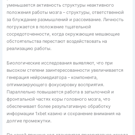
уменьшается активность структуры неактивного
положения работы мозга – структуры, ответственной
за блуждание размышлений и рассеивание. Личность
погружается в положение тщательной
сосредоточенности, когда окружающие мешающие
обстоятельства перестают воздействовать на
реализацию работы.
Биологические исследования выявляют, что при
высоком степени заинтересованности увеличивается
генерация нейромедиатора – компонента,
оптимизирующего фокусировку восприятия.
Параллельно повышается работа в затылочной и
фронтальной частях коры головного мозга, что
обеспечивает более результативную обработку
информации 1xbet казино и сохранение внимания на
долгие промежутки.
По какой причине ход становится приоритетнее исхода