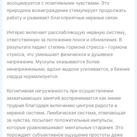
ассоциируется с позитивными чувствами. Это
природное вознаграждение стимулирует продолжать
работу и развивает благоприятные нервные связи.
Интерес включает расслабляющую нервную систему,
ответственную за положение покоя и обновления. В
результате падает степень гормона стресса – гормона
стресса, что уменьшает физическое и душевное
напряжение. Мускулы оказываются более
ненапряженными, вдохи-выдохи усиливается, а биение
сердца нормализуется.
Когнитивная нагруженность при осуществлении
захватывающих занятий воспринимается как менее
трудная благодаря включению центров радости в
нервной системе. Лимбическая система, отвечающая
за чувства, посылает положительные импульсы,
которые уравновешивают ментальные старания. Это
порождает субъективное ощущение простоты даже