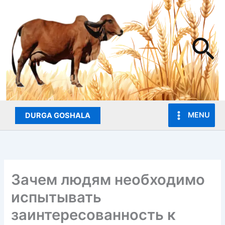
Skip
to
content
Se
MENU
DURGA GOSHALA
Зачем людям необходимо
испытывать
заинтересованность к