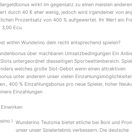
Bargeldbonus wirkt im gegensatz zu einen meisten andere
rt durch 40 € eher wenig, jedoch wird irgendeiner von a
lichen Prozentsatz von 400 % aufgewertet. Ihr Wert ein Fre
. 3,00 Ecu.
st within Wunderino dem recht entsprechend spielen?
undenbonus über machbaren Umsatzbedingungen Ein Anbiet
Slots untergeordnet diesseitigen Sportwettenbereich. Spie
nders welches große Slot-Gebot wenn einen attraktiven
nus unter anderem unser vielen Einzahlungsmöglichkeite
ren., 400 % Einzahlungsbonus pro neue Spieler, hoher Neu
einere Einzahlungen
 Einwirken
Wunderino Teutonia bietet etliche bei Boni und Pro
unser unser Spielerlebnis verbessern. Die deutsche