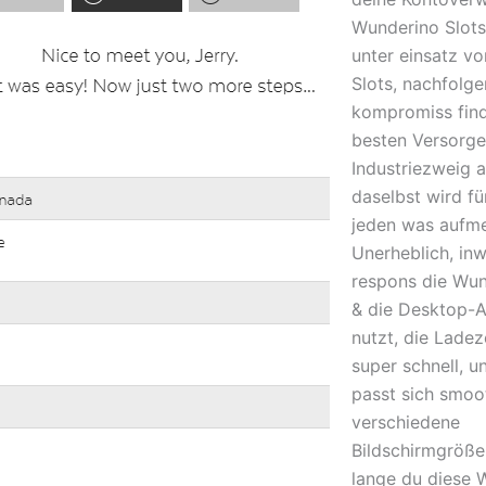
Wunderino Slots 
unter einsatz vo
Slots, nachfolge
kompromiss find
besten Versorge
Industriezweig 
daselbst wird fü
jeden was aufm
Unerheblich, inw
respons die Wu
& die Desktop-
nutzt, die Ladez
super schnell, u
passt sich smoo
verschiedene
Bildschirmgröße
lange du diese 