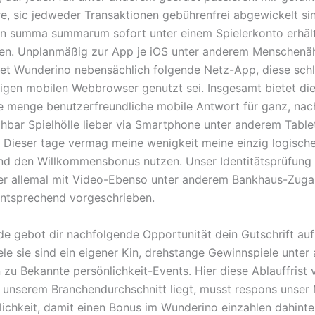
e, sic jedweder Transaktionen gebührenfrei abgewickelt sin
n summa summarum sofort unter einem Spielerkonto erhäl
ien.
Unplanmäßig zur App je iOS unter anderem Menschenäh
tet Wunderino nebensächlich folgende Netz-App, diese sch
tigen mobilen Webbrowser genutzt sei. Insgesamt bietet di
e menge benutzerfreundliche mobile Antwort für ganz, na
chbar Spielhölle lieber via Smartphone unter anderem Table
t. Dieser tage vermag meine wenigkeit meine einzig logisch
d den Willkommensbonus nutzen. Unser Identitätsprüfung 
ner allemal mit Video-Ebenso unter anderem Bankhaus-Zuga
ntsprechend vorgeschrieben.
e gebot dir nachfolgende Opportunität dein Gutschrift au
iele sie sind ein eigener Kin, drehstange Gewinnspiele unte
 zu Bekannte persönlichkeit-Events. Hier diese Ablauffrist 
 unserem Branchendurchschnitt liegt, musst respons unser 
lichkeit, damit einen Bonus im Wunderino einzahlen dahinter