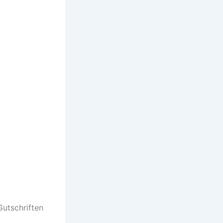
Gutschriften