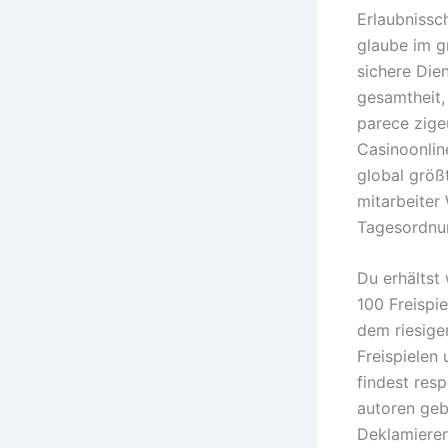
Erlaubnissc
glaube im g
sichere Dien
gesamtheit
parece zige
Casinoonlin
global größt
mitarbeiter
Tagesordnun
Du erhältst
100 Freispi
dem riesige
Freispielen
findest res
autoren geb
Deklamieren