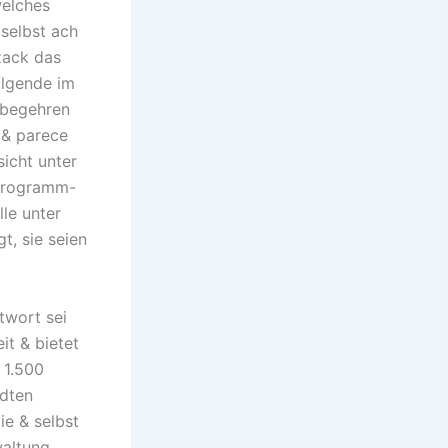
welches
selbst ach
 zack das
olgende im
 begehren
 & parece
sicht unter
rprogramm-
le unter
t, sie seien
twort sei
it & bietet
a 1.500
dten
e & selbst
altung.