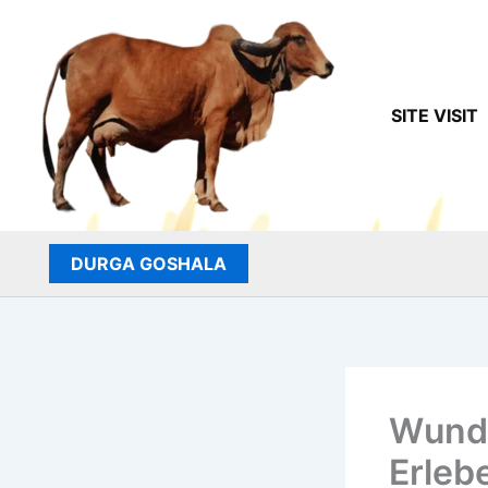
Skip
to
content
SITE VISIT
DURGA GOSHALA
Wunde
Erleb