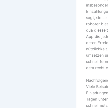
insbesonder
Einzahlunge
sagt, sie se
roboter bie
qua diessei
App die jed
deren Errei
nützlichkei
umsetzen un
schnell fer
dem recht e
Nachfolgend
Viele Beisp
Einladungen
Tagen unter
schnell nütz