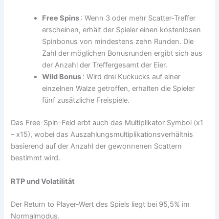
Free Spins
: Wenn 3 oder mehr Scatter-Treffer
erscheinen, erhält der Spieler einen kostenlosen
Spinbonus von mindestens zehn Runden. Die
Zahl der möglichen Bonusrunden ergibt sich aus
der Anzahl der Treffergesamt der Eier.
Wild Bonus
: Wird drei Kuckucks auf einer
einzelnen Walze getroffen, erhalten die Spieler
fünf zusätzliche Freispiele.
Das Free-Spin-Feld erbt auch das Multiplikator Symbol (x1
– x15), wobei das Auszahlungsmultiplikationsverhältnis
basierend auf der Anzahl der gewonnenen Scattern
bestimmt wird.
RTP und Volatilität
Der Return to Player-Wert des Spiels liegt bei 95,5% im
Normalmodus.