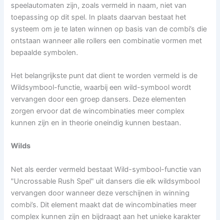
speelautomaten zijn, zoals vermeld in naam, niet van
toepassing op dit spel. In plaats daarvan bestaat het
systeem om je te laten winnen op basis van de combi’s die
ontstaan wanneer alle rollers een combinatie vormen met
bepaalde symbolen.
Het belangrijkste punt dat dient te worden vermeld is de
Wildsymbool-functie, waarbij een wild-symbool wordt
vervangen door een groep dansers. Deze elementen
zorgen ervoor dat de wincombinaties meer complex
kunnen zijn en in theorie oneindig kunnen bestaan.
Wilds
Net als eerder vermeld bestaat Wild-symbool-functie van
"Uncrossable Rush Spel" uit dansers die elk wildsymbool
vervangen door wanneer deze verschijnen in winning
combi’s. Dit element maakt dat de wincombinaties meer
complex kunnen zijn en bijdraagt aan het unieke karakter