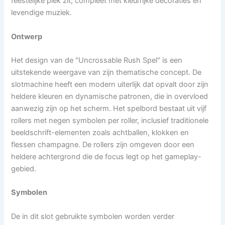
feestelijke plek zit, compleet met kleurrijke decoraties en
levendige muziek.
Ontwerp
Het design van de "Uncrossable Rush Spel" is een
uitstekende weergave van zijn thematische concept. De
slotmachine heeft een modern uiterlijk dat opvalt door zijn
heldere kleuren en dynamische patronen, die in overvloed
aanwezig zijn op het scherm. Het spelbord bestaat uit vijf
rollers met negen symbolen per roller, inclusief traditionele
beeldschrift-elementen zoals achtballen, klokken en
flessen champagne. De rollers zijn omgeven door een
heldere achtergrond die de focus legt op het gameplay-
gebied.
Symbolen
De in dit slot gebruikte symbolen worden verder