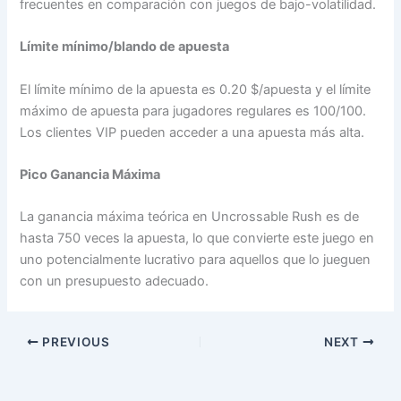
frecuentes en comparación con juegos de bajo-volatilidad.
Límite mínimo/blando de apuesta
El límite mínimo de la apuesta es 0.20 $/apuesta y el límite
máximo de apuesta para jugadores regulares es 100/100.
Los clientes VIP pueden acceder a una apuesta más alta.
Pico Ganancia Máxima
La ganancia máxima teórica en Uncrossable Rush es de
hasta 750 veces la apuesta, lo que convierte este juego en
uno potencialmente lucrativo para aquellos que lo jueguen
con un presupuesto adecuado.
PREVIOUS
NEXT