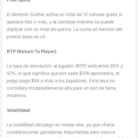
Free Spins
El Símbolo Scatter activa un total de 12 rolturas gratis si
aparece tres o más, y la cantidad máxima se puede
duplicar con un total de quince. La cuota en función del
premio base es x5.
RTP (Return To Player)
La tasa de devolución al jugador (RTP) está entre 95% y
97%, lo que significa que por cada $100 apostados, el
juego paga $94 o más a los jugadores. Esta tasa se
considera moderadamente alta para un slot de tema
moderno.
Volatilidad
La volatilidad del juego es media-alta, ya que ofrece
combinaciones ganadoras importantes pero menos