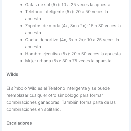
Gafas de sol (5x): 10 a 25 veces la apuesta
Teléfono inteligente (5x): 20 a 50 veces la
apuesta
Zapatos de moda (4x, 3x o 2x): 15 a 30 veces la
apuesta
Coche deportivo (4x, 3x o 2x): 10 a 25 veces la
apuesta
Hombre ejecutivo (5x): 20 a 50 veces la apuesta
Mujer urbana (5x): 30 a 75 veces la apuesta
Wilds
El símbolo Wild es el Teléfono inteligente y se puede
reemplazar cualquier otro simbólogo para formar
combinaciones ganadoras. También forma parte de las
combinaciones en solitario.
Escaladores