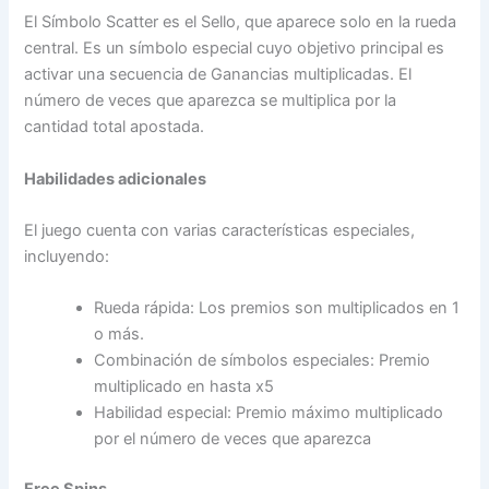
El Símbolo Scatter es el Sello, que aparece solo en la rueda
central. Es un símbolo especial cuyo objetivo principal es
activar una secuencia de Ganancias multiplicadas. El
número de veces que aparezca se multiplica por la
cantidad total apostada.
Habilidades adicionales
El juego cuenta con varias características especiales,
incluyendo:
Rueda rápida: Los premios son multiplicados en 1
o más.
Combinación de símbolos especiales: Premio
multiplicado en hasta x5
Habilidad especial: Premio máximo multiplicado
por el número de veces que aparezca