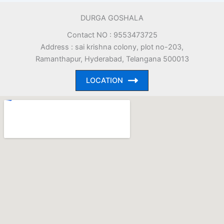
DURGA GOSHALA
Contact NO : 9553473725
Address : sai krishna colony, plot no-203,
Ramanthapur, Hyderabad, Telangana 500013
LOCATION