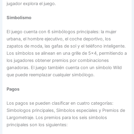
jugador explora el juego.
Simbolismo
El juego cuenta con 6 simbólogos principales: la mujer
urbana, el hombre ejecutivo, el coche deportivo, los
zapatos de moda, las gafas de sol y el teléfono inteligente.
Los símbolos se alinean en una grille de 5×4, permitiendo a
los jugadores obtener premios por combinaciones
ganadoras. El juego también cuenta con un símbolo Wild
que puede reemplazar cualquier simbólogo.
Pagos
Los pagos se pueden clasificar en cuatro categorías:
Simbologos principales, Símbolos especiales y Premios de
Largometraje. Los premios para los seis simbolos
principales son los siguientes: