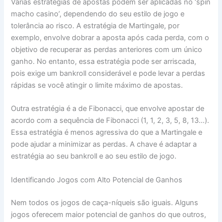
Várias estratégias de apostas podem ser aplicadas no ‘spin
macho casino’, dependendo do seu estilo de jogo e
tolerância ao risco. A estratégia de Martingale, por
exemplo, envolve dobrar a aposta após cada perda, com o
objetivo de recuperar as perdas anteriores com um único
ganho. No entanto, essa estratégia pode ser arriscada,
pois exige um bankroll considerável e pode levar a perdas
rápidas se você atingir o limite máximo de apostas.
Outra estratégia é a de Fibonacci, que envolve apostar de
acordo com a sequência de Fibonacci (1, 1, 2, 3, 5, 8, 13…).
Essa estratégia é menos agressiva do que a Martingale e
pode ajudar a minimizar as perdas. A chave é adaptar a
estratégia ao seu bankroll e ao seu estilo de jogo.
Identificando Jogos com Alto Potencial de Ganhos
Nem todos os jogos de caça-níqueis são iguais. Alguns
jogos oferecem maior potencial de ganhos do que outros,