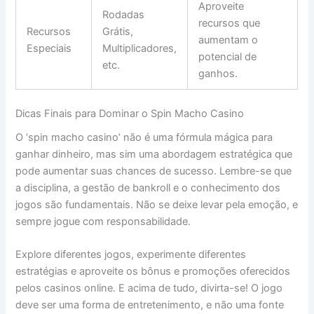
Aproveite
Rodadas
recursos que
Recursos
Grátis,
aumentam o
Especiais
Multiplicadores,
potencial de
etc.
ganhos.
Dicas Finais para Dominar o Spin Macho Casino
O ‘spin macho casino’ não é uma fórmula mágica para
ganhar dinheiro, mas sim uma abordagem estratégica que
pode aumentar suas chances de sucesso. Lembre-se que
a disciplina, a gestão de bankroll e o conhecimento dos
jogos são fundamentais. Não se deixe levar pela emoção, e
sempre jogue com responsabilidade.
Explore diferentes jogos, experimente diferentes
estratégias e aproveite os bônus e promoções oferecidos
pelos casinos online. E acima de tudo, divirta-se! O jogo
deve ser uma forma de entretenimento, e não uma fonte