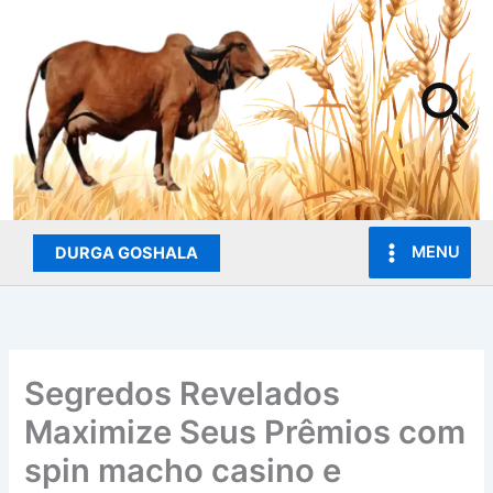
Skip
to
content
Se
MENU
DURGA GOSHALA
Segredos Revelados
Maximize Seus Prêmios com
spin macho casino e