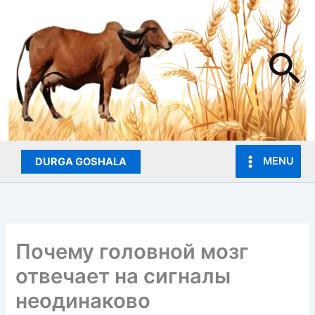
Skip
to
content
Se
MENU
DURGA GOSHALA
Почему головной мозг
отвечает на сигналы
неодинаково