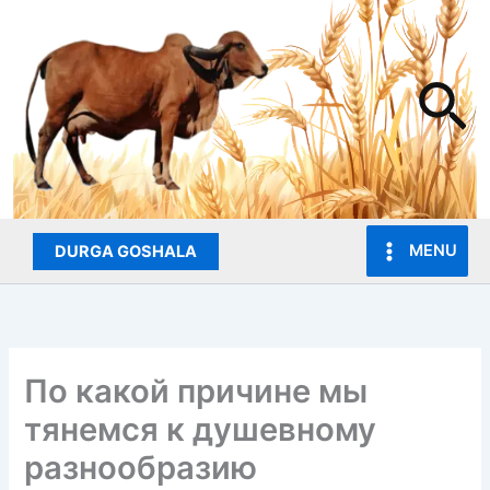
Skip
to
content
Se
MENU
DURGA GOSHALA
По какой причине мы
тянемся к душевному
разнообразию