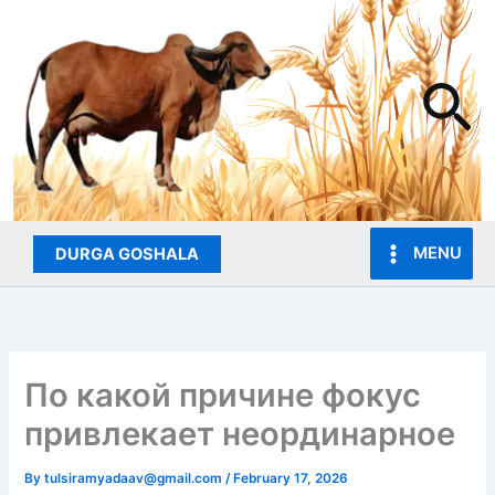
Skip
to
content
Se
MENU
DURGA GOSHALA
По какой причине фокус
привлекает неординарное
By
tulsiramyadaav@gmail.com
/
February 17, 2026