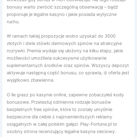
bonusy warto zwrócić szczególną obserwację – bądź
proponuje je legalne kasyno i jakie posiada wytyczne
ruchu.
W ramach takiej propozycje wolno uzyskać do 3500
złotych i dwie stówki darmowych spinów na atrakcyjne
rozrywki. Premia wydaje się ułożony na kilku etapy, jakie
możliwości umożliwia sukcesywne użytkowanie
suplementarnych środków oraz spinów. Wszyscy depozyt
aktywuje następną część bonusu, co sprawia, iż oferta jest
wyjątkowo zbawienna.
O ile grasz po kasynie online, zapewne zobaczyłeś kody
bonusowe. Przetestuj odmienne rodzaje bonusów
bezpłatnych free spinów, które to zostały umyślnie
bezpieczne dla ciebie z najznamienitszych reklamy
osiągalnych w całej polskim gałęzi. Play-Fortune.pl to
osobny strona recenzujący legalne kasyna sieciowy.