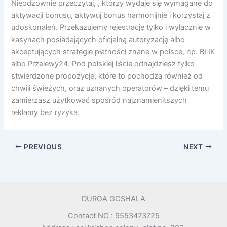
Nieodzownie przeczytaj, , którzy wydaje się wymagane do
aktywacji bonusu, aktywuj bonus harmonijnie i korzystaj z
udoskonaleń. Przekazujemy rejestrację tylko i wyłącznie w
kasynach posiadających oficjalną autoryzację albo
akceptujących strategie płatności znane w polsce, np. BLIK
albo Przelewy24. Pod polskiej liście odnajdziesz tylko
stwierdzone propozycje, które to pochodzą również od
chwili świeżych, oraz uznanych operatorów – dzięki temu
zamierzasz użytkować spośród najznamienitszych
reklamy bez ryzyka.
PREVIOUS
NEXT
DURGA GOSHALA
Contact NO : 9553473725