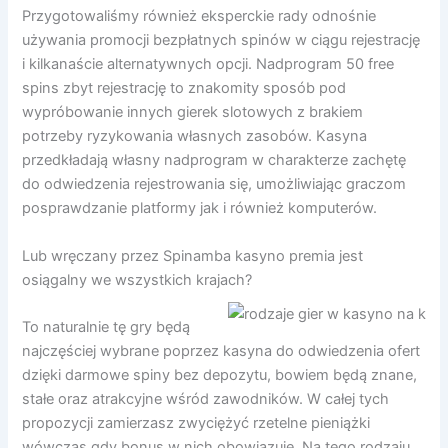
Przygotowaliśmy również eksperckie rady odnośnie
używania promocji bezpłatnych spinów w ciągu rejestrację
i kilkanaście alternatywnych opcji. Nadprogram 50 free
spins zbyt rejestrację to znakomity sposób pod
wypróbowanie innych gierek slotowych z brakiem
potrzeby ryzykowania własnych zasobów. Kasyna
przedkładają własny nadprogram w charakterze zachętę
do odwiedzenia rejestrowania się, umożliwiając graczom
posprawdzanie platformy jak i również komputerów.
Lub wręczany przez Spinamba kasyno premia jest
osiągalny we wszystkich krajach?
To naturalnie tę gry będą
najczęściej wybrane poprzez kasyna do odwiedzenia ofert
dzięki darmowe spiny bez depozytu, bowiem będą znane,
stałe oraz atrakcyjne wśród zawodników. W całej tych
propozycji zamierzasz zwyciężyć rzetelne pieniążki
wówczas gdy bonus w nich obowiazuje. Na tego rodzaju