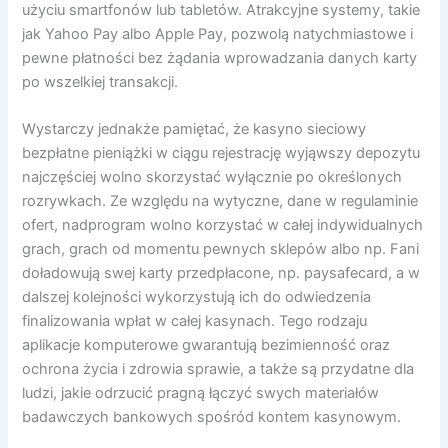
użyciu smartfonów lub tabletów. Atrakcyjne systemy, takie
jak Yahoo Pay albo Apple Pay, pozwolą natychmiastowe i
pewne płatności bez żądania wprowadzania danych karty
po wszelkiej transakcji.
Wystarczy jednakże pamiętać, że kasyno sieciowy
bezpłatne pieniążki w ciągu rejestrację wyjąwszy depozytu
najczęściej wolno skorzystać wyłącznie po określonych
rozrywkach. Ze względu na wytyczne, dane w regulaminie
ofert, nadprogram wolno korzystać w całej indywidualnych
grach, grach od momentu pewnych sklepów albo np. Fani
doładowują swej karty przedpłacone, np. paysafecard, a w
dalszej kolejności wykorzystują ich do odwiedzenia
finalizowania wpłat w całej kasynach. Tego rodzaju
aplikacje komputerowe gwarantują bezimienność oraz
ochrona życia i zdrowia sprawie, a także są przydatne dla
ludzi, jakie odrzucić pragną łączyć swych materiałów
badawczych bankowych spośród kontem kasynowym.