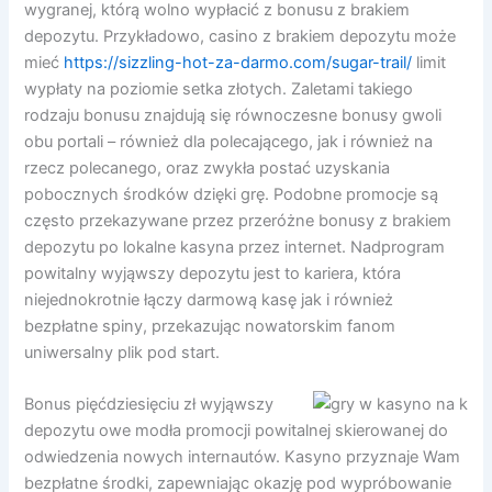
wygranej, którą wolno wypłacić z bonusu z brakiem
depozytu. Przykładowo, casino z brakiem depozytu może
mieć
https://sizzling-hot-za-darmo.com/sugar-trail/
limit
wypłaty na poziomie setka złotych. Zaletami takiego
rodzaju bonusu znajdują się równoczesne bonusy gwoli
obu portali – również dla polecającego, jak i również na
rzecz polecanego, oraz zwykła postać uzyskania
pobocznych środków dzięki grę. Podobne promocje są
często przekazywane przez przeróżne bonusy z brakiem
depozytu po lokalne kasyna przez internet. Nadprogram
powitalny wyjąwszy depozytu jest to kariera, która
niejednokrotnie łączy darmową kasę jak i również
bezpłatne spiny, przekazując nowatorskim fanom
uniwersalny plik pod start.
Bonus pięćdziesięciu zł wyjąwszy
depozytu owe modła promocji powitalnej skierowanej do
odwiedzenia nowych internautów. Kasyno przyznaje Wam
bezpłatne środki, zapewniając okazję pod wypróbowanie