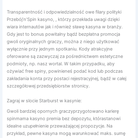
Transparentność i odpowiedzialność owe filary polityki
Przebój’n’Spin kasyno, , którzy przekłada uwagi dzięki
wiara internautów jak i również sławę kasyna w branży.
Gdy jest to bonus powitalny bądź bezpłatna promocja
gwoli oryginalnych graczy, można z niego użytkować
wyłącznie przy jednym spotkaniu. Kody atrakcyjne
oferowane są zazwyczaj za pośrednictwem estetyczne
podmioty, np. nasz wortal. W takim przypadku, aby
ożywiać free spiny, powinieneś podać kod lub podczas
zakładania konta przy postaci rejestracyjnej, bądź w całej
szczegółowej przedsiębiorstw stronicy.
Zagraj w slocie Starburst w kasynie:
Gwoli bardziej opornych graczyprzygotowano karierę
spinmama kasyno premia bez depozytu, którastanowi
idealne uzupełnienie przeważającej propozycje. Na
przykład, pewne kasyna mogą warunkować maks. sumę