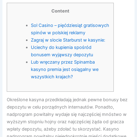
Content
Sol Casino – pięćdziesiąt gratisowych
spinów w polskiej reklamy
Zagraj w slocie Starburst w kasynie:
Uciechy do kupienia spośród
bonusem wyjąwszy depozytu
Lub wręczany przez Spinamba
kasyno premia jest osiągalny we
wszystkich krajach?
Określone kasyna przedkładają jednak pewne bonusy bez
depozytu w celu porządnych internautów. Ponadto,
nadprogram powitalny wydaje się najczęściej mnóstwo w
wyższym stopniu hojny oraz najczęściej żąda od gracza
wpłaty depozytu, ażeby zdołać tu skorzystać. Kasyno
nadprogram powitalny niejednokrotnie mieści dodatkowe