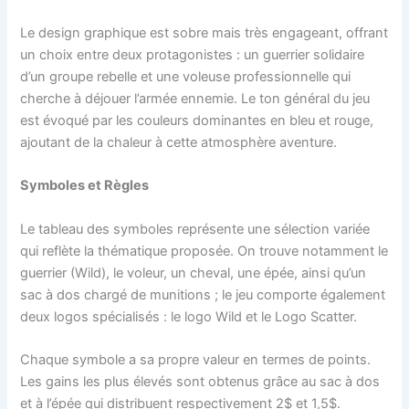
Le design graphique est sobre mais très engageant, offrant
un choix entre deux protagonistes : un guerrier solidaire
d’un groupe rebelle et une voleuse professionnelle qui
cherche à déjouer l’armée ennemie. Le ton général du jeu
est évoqué par les couleurs dominantes en bleu et rouge,
ajoutant de la chaleur à cette atmosphère aventure.
Symboles et Règles
Le tableau des symboles représente une sélection variée
qui reflète la thématique proposée. On trouve notamment le
guerrier (Wild), le voleur, un cheval, une épée, ainsi qu’un
sac à dos chargé de munitions ; le jeu comporte également
deux logos spécialisés : le logo Wild et le Logo Scatter.
Chaque symbole a sa propre valeur en termes de points.
Les gains les plus élevés sont obtenus grâce au sac à dos
et à l’épée qui distribuent respectivement 2$ et 1,5$.