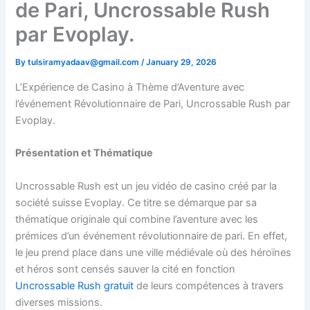
de Pari, Uncrossable Rush
par Evoplay.
By
tulsiramyadaav@gmail.com
/
January 29, 2026
L’Expérience de Casino à Thème d’Aventure avec
l’événement Révolutionnaire de Pari, Uncrossable Rush par
Evoplay.
Présentation et Thématique
Uncrossable Rush est un jeu vidéo de casino créé par la
société suisse Evoplay. Ce titre se démarque par sa
thématique originale qui combine l’aventure avec les
prémices d’un événement révolutionnaire de pari. En effet,
le jeu prend place dans une ville médiévale où des héroïnes
et héros sont censés sauver la cité en fonction
Uncrossable Rush gratuit
de leurs compétences à travers
diverses missions.