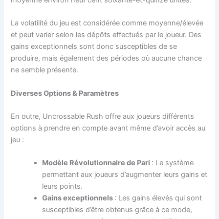
La volatilité du jeu est considérée comme moyenne/élevée
et peut varier selon les dépôts effectués par le joueur. Des
gains exceptionnels sont donc susceptibles de se
produire, mais également des périodes où aucune chance
ne semble présente.
Diverses Options & Paramètres
En outre, Uncrossable Rush offre aux joueurs différents
options à prendre en compte avant même d’avoir accès au
jeu :
Modèle Révolutionnaire de Pari
: Le système
permettant aux joueurs d’augmenter leurs gains et
leurs points.
Gains exceptionnels
: Les gains élevés qui sont
susceptibles d’être obtenus grâce à ce mode,