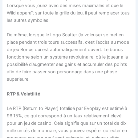
Lorsque vous jouez avec des mises maximales et que le
Wild apparaît sur toute la grille du jeu, il peut remplacer tous
les autres symboles.
De même, lorsque le Logo Scatter (la voleuse) se met en
place pendant trois tours successifs, c’est l’accès au mode
de jeu Bonus qui est automatiquement ouvert. Le bonus
fonctionne selon un système révolutnaire, où le joueur a la
possibilité d’augmenter ses gains et accumuler des points
afin de faire passer son personnage dans une phase
supérieure.
RTP & Volatilité
Le RTP (Return to Player) totalisé par Evoplay est estimé à
96.15%, ce qui correspond à un taux relativement élevé
pour un jeu de casino. Cela signifie que sur un total de dix
mille unités de monnaie, vous pouvez espérer collecter en
moyenne environ neuf cent soixante-et-quinze unités.