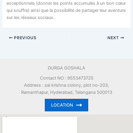
exceptionnels (donner les points accumulés à un bon cœur
qui souffre) ainsi que la possibilité de partager leur aventure
sur les réseaux sociaux.
PREVIOUS
NEXT
DURGA GOSHALA
Contact NO : 9553473725
Address : sai krishna colony, plot no-203,
Ramanthapur, Hyderabad, Telangana 500013
LOCATION