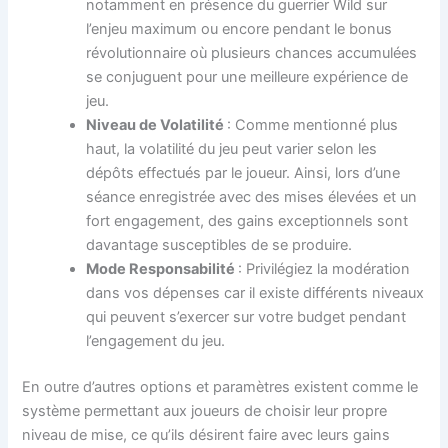
notamment en présence du guerrier Wild sur
l’enjeu maximum ou encore pendant le bonus
révolutionnaire où plusieurs chances accumulées
se conjuguent pour une meilleure expérience de
jeu.
Niveau de Volatilité
: Comme mentionné plus
haut, la volatilité du jeu peut varier selon les
dépôts effectués par le joueur. Ainsi, lors d’une
séance enregistrée avec des mises élevées et un
fort engagement, des gains exceptionnels sont
davantage susceptibles de se produire.
Mode Responsabilité
: Privilégiez la modération
dans vos dépenses car il existe différents niveaux
qui peuvent s’exercer sur votre budget pendant
l’engagement du jeu.
En outre d’autres options et paramètres existent comme le
système permettant aux joueurs de choisir leur propre
niveau de mise, ce qu’ils désirent faire avec leurs gains