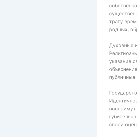
собственно
существенн
трату врем
родных, об
Духовные 
Религиозны
указание с
объяснение
публичные 
Государств
Идентичное
воспримут 
губительно
своей оцен