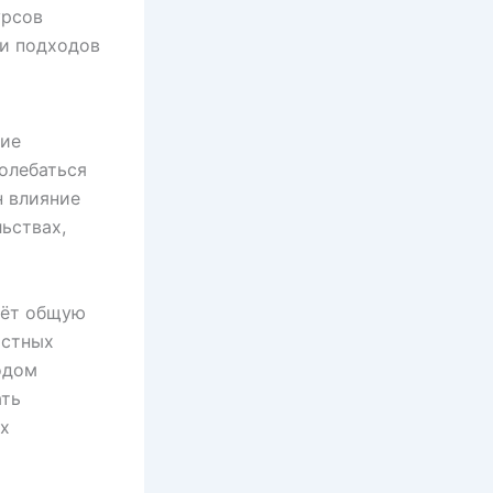
урсов
ти подходов
тие
олебаться
н влияние
ьствах,
аёт общую
астных
одом
ать
их