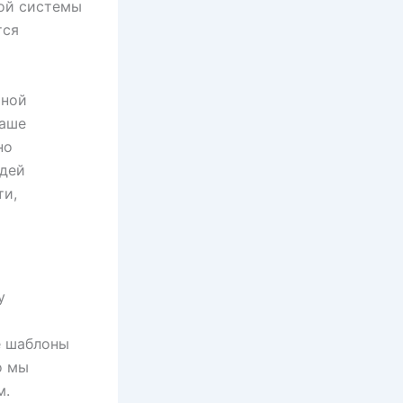
ной системы
тся
ьной
наше
но
юдей
ти,
у
е шаблоны
о мы
м.