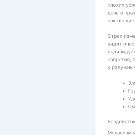
плохих усл
день в пра
как плохие
Страх изм
видит опас
индивидуал
напротив, 
к радужны
Зл
Гр
Уд
Ом
Воздействи
Механизм 