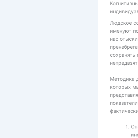
Когнитивны
индивидуа
Людское с
именуют п
нас отыск
пренебрега
сохранять 
непредвзят
Методика д
которых мы
представля
показатели
фактически
Оп
ин