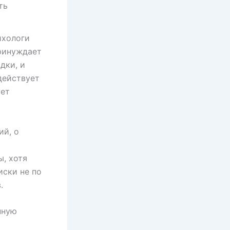
ть
ихологи
ринуждает
дки, и
действует
ует
ий, о
я
, хотя
иски не по
.
нную