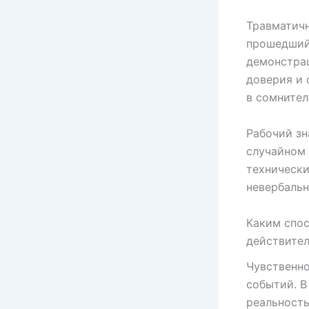
Травматичн
прошедший 
демонстрац
доверия и 
в сомнител
Рабочий зн
случайном 
технически
невербальн
Каким спо
действите
Чувственно
событий. 
реальность