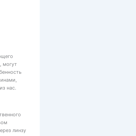
ющего
, могут
бенность
инами,
з нас.
твенного
вом
ерез линзу