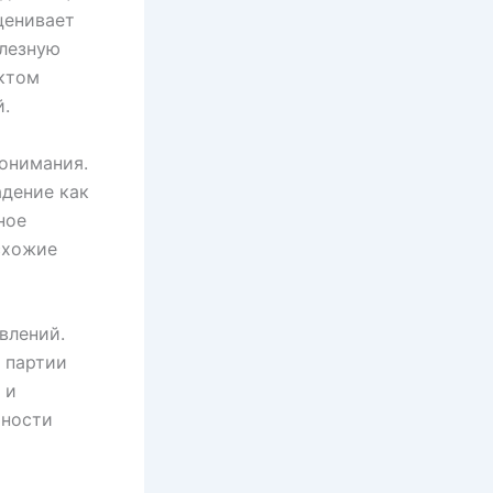
ценивает
олезную
ектом
й.
онимания.
адение как
ное
схожие
влений.
 партии
 и
рности