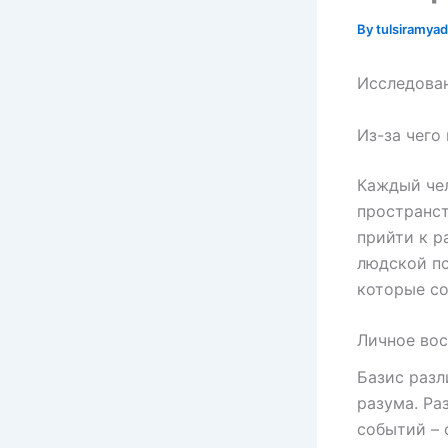
By
tulsiramy
Исследован
Из-за чего
Каждый че
пространст
прийти к р
людской п
которые со
Личное вос
Базис разл
разума. Ра
событий – 