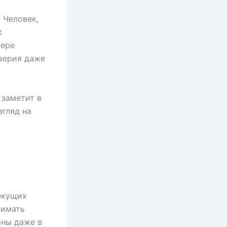
 Человек,
к
фере
верия даже
 заметит в
згляд на
екущих
нимать
оны даже в