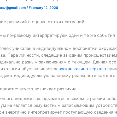
adaav@gmail.com
/
February 12, 2026
ие различий в оценке схожих ситуаций
 мы по-разному интерпретируем одни и те же события
ловек уникален в индивидуальном восприятии окружа
ва. Пара личности, следящие за одним происшествием
адикально разным заключениям о текущем. Данная осо
сихологии обуславливается
вулкан казино зеркало
прич
здают индивидуальную панораму реальности каждого и
приятие: отчего возникает различие
ичного видения закладываются в самом строении собс
зум не является безучастным записывающим устройст
он энергично интерпретирует поступающую сведения ч