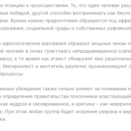
е позицию к происшествиям. То, что один человек рас
ым победой, другой способен воспринимать как бесп
ени. Вулкан казино предпочтения образуются под эфф
разования, социальной среды и собственных рефлекси
и идеологические верования образуют мощные линзы п
й человек в силах трактовать непреднамеренное совп
верху, в то время как атеист обнаружит ему рациональ
. Материалист и мечтатель различно проанализируют 
процессы.
енные убеждения также сильно влияют на понимание я
 определение правительства поклонники властвующей
как мудрое и своевременное, а критики – как неверное
е. При этом любая группа будет искренне уверена в ве
ки.