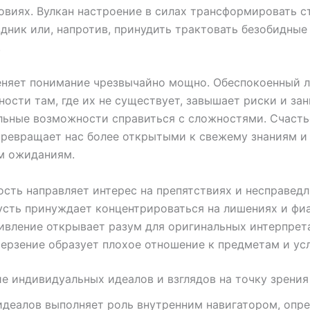
овиях. Вулкан настроение в силах трансформировать 
здник или, напротив, принудить трактовать безобидные
.
еняет понимание чрезвычайно мощно. Обеспокоенный 
ности там, где их не существует, завышает риски и за
ьные возможности справиться с сложностями. Счасть
превращает нас более открытыми к свежему знаниям 
м ожиданиям.
ость направляет интерес на препятствиях и несправед
усть принуждает концентрироваться на лишениях и фи
ивление открывает разум для оригинальных интерпрет
ерзение образует плохое отношение к предметам и ус
е индивидуальных идеалов и взглядов на точку зрения
идеалов выполняет роль внутренним навигатором, оп