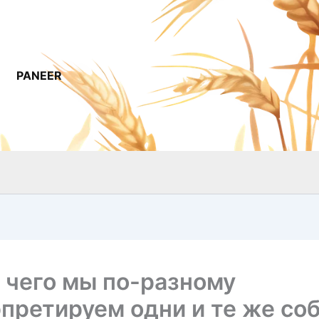
PANEER
 чего мы по-разному
претируем одни и те же со