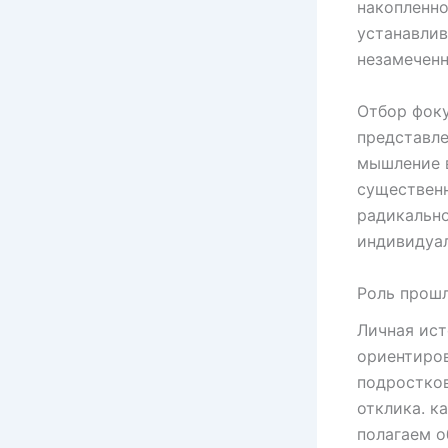
накопленно
устанавлив
незамечен
Отбор фок
представле
мышление в
существен
радикально
индивидуал
Роль прошл
Личная ист
ориентиров
подростков
отклика. к
полагаем 