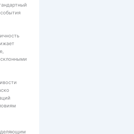
стандартный
 события
личность
нижает
е,
и склонными
ливости
аско
аций
ловиям
ределяющим