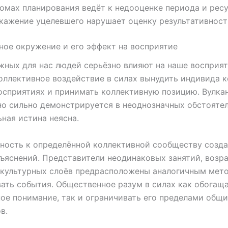
омах планирования ведёт к недооценке периода и рес
кажение уцелевшего нарушает оценку результативнос
ое окружение и его эффект на восприятие
жных для нас людей серьёзно влияют на наше восприя
оллективное воздействие в силах вынудить индивида к
осприятиях и принимать коллективную позицию. Вулка
о сильно демонстрируется в неоднозначных обстоятел
ьная истина неясна.
ность к определённой коллективной сообществу созд
ъяснений. Представители неодинаковых занятий, возр
 культурных слоёв предрасположены аналогичным мет
ать события. Общественное разум в силах как обогащ
ое понимание, так и ограничивать его пределами общ
в.