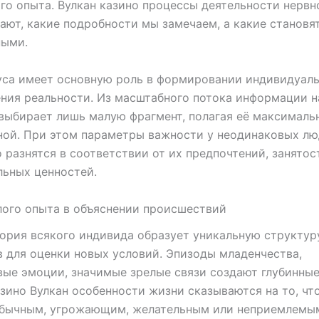
го опыта. Вулкан казино процессы деятельности нерв
ают, какие подробности мы замечаем, а какие становя
ными.
уса имеет основную роль в формировании индивидуал
ния реальности. Из масштабного потока информации 
ыбирает лишь малую фрагмент, полагая её максималь
ной. При этом параметры важности у неодинаковых л
 разнятся в соответствии от их предпочтений, занятос
ьных ценностей.
ого опыта в объяснении происшествий
ория всякого индивида образует уникальную структур
 для оценки новых условий. Эпизоды младенчества,
ые эмоции, значимые зрелые связи создают глубинны
азино Вулкан особенности жизни сказываются на то, чт
обычным, угрожающим, желательным или неприемлемы