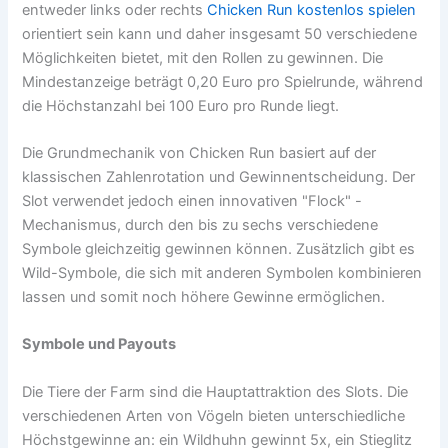
entweder links oder rechts
Chicken Run kostenlos spielen
orientiert sein kann und daher insgesamt 50 verschiedene
Möglichkeiten bietet, mit den Rollen zu gewinnen. Die
Mindestanzeige beträgt 0,20 Euro pro Spielrunde, während
die Höchstanzahl bei 100 Euro pro Runde liegt.
Die Grundmechanik von Chicken Run basiert auf der
klassischen Zahlenrotation und Gewinnentscheidung. Der
Slot verwendet jedoch einen innovativen "Flock" -
Mechanismus, durch den bis zu sechs verschiedene
Symbole gleichzeitig gewinnen können. Zusätzlich gibt es
Wild-Symbole, die sich mit anderen Symbolen kombinieren
lassen und somit noch höhere Gewinne ermöglichen.
Symbole und Payouts
Die Tiere der Farm sind die Hauptattraktion des Slots. Die
verschiedenen Arten von Vögeln bieten unterschiedliche
Höchstgewinne an: ein Wildhuhn gewinnt 5x, ein Stieglitz