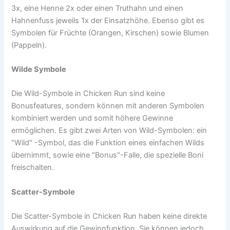
3x, eine Henne 2x oder einen Truthahn und einen
Hahnenfuss jeweils 1x der Einsatzhöhe. Ebenso gibt es
Symbolen für Früchte (Orangen, Kirschen) sowie Blumen
(Pappeln).
Wilde Symbole
Die Wild-Symbole in Chicken Run sind keine
Bonusfeatures, sondern können mit anderen Symbolen
kombiniert werden und somit höhere Gewinne
ermöglichen. Es gibt zwei Arten von Wild-Symbolen: ein
"Wild" -Symbol, das die Funktion eines einfachen Wilds
übernimmt, sowie eine "Bonus"-Falle, die spezielle Boni
freischalten.
Scatter-Symbole
Die Scatter-Symbole in Chicken Run haben keine direkte
Auswirkung auf die Gewinnfunktion. Sie können jedoch