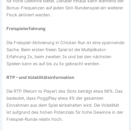
für hohe Gewinne bietet. Darüber hinaus kann während der
Bonus-Frequenzen auf jeden Slot-Rundenspiel ein weiterer
Flock aktiviert werden.
Freispielerfahrung
Die Freispiel-Aktivierung in Chicken Run ist eine spannende
Sache. Beim ersten freien Spiel ist die Multiplikator-
Erfahrung 2x, beim zweiten 3x und bei den nächsten
Spielen kann es auf bis zu 5x gebracht werden.
RTP – und Volatilitätsinformation
Die RTP (Return to Player) des Slots beträgt etwa 96%. Das
bedeutet, dass PoggiPlay etwa 4% der gesamten
Einnahmen aus dem Spiel einbehalten wird. Die Volatilität
ist aufgrund des hohen Potenzials für hohe Gewinne in der
Freispiel-Runde relativ hoch.