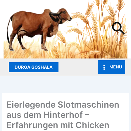
Skip
to
content
Se
MENU
DURGA GOSHALA
Eierlegende Slotmaschinen
aus dem Hinterhof –
Erfahrungen mit Chicken