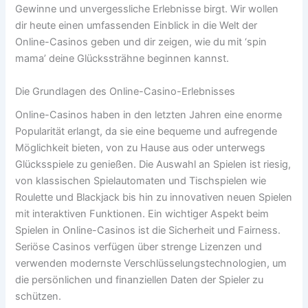
Gewinne und unvergessliche Erlebnisse birgt. Wir wollen
dir heute einen umfassenden Einblick in die Welt der
Online-Casinos geben und dir zeigen, wie du mit ‘spin
mama’ deine Glückssträhne beginnen kannst.
Die Grundlagen des Online-Casino-Erlebnisses
Online-Casinos haben in den letzten Jahren eine enorme
Popularität erlangt, da sie eine bequeme und aufregende
Möglichkeit bieten, von zu Hause aus oder unterwegs
Glücksspiele zu genießen. Die Auswahl an Spielen ist riesig,
von klassischen Spielautomaten und Tischspielen wie
Roulette und Blackjack bis hin zu innovativen neuen Spielen
mit interaktiven Funktionen. Ein wichtiger Aspekt beim
Spielen in Online-Casinos ist die Sicherheit und Fairness.
Seriöse Casinos verfügen über strenge Lizenzen und
verwenden modernste Verschlüsselungstechnologien, um
die persönlichen und finanziellen Daten der Spieler zu
schützen.