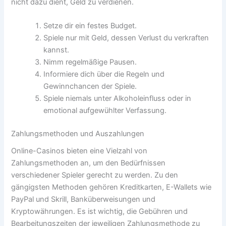
nicht dazu dient, Geld zu verdienen.
Setze dir ein festes Budget.
Spiele nur mit Geld, dessen Verlust du verkraften
kannst.
Nimm regelmäßige Pausen.
Informiere dich über die Regeln und
Gewinnchancen der Spiele.
Spiele niemals unter Alkoholeinfluss oder in
emotional aufgewühlter Verfassung.
Zahlungsmethoden und Auszahlungen
Online-Casinos bieten eine Vielzahl von
Zahlungsmethoden an, um den Bedürfnissen
verschiedener Spieler gerecht zu werden. Zu den
gängigsten Methoden gehören Kreditkarten, E-Wallets wie
PayPal und Skrill, Banküberweisungen und
Kryptowährungen. Es ist wichtig, die Gebühren und
Bearbeitungszeiten der jeweiligen Zahlungsmethode zu