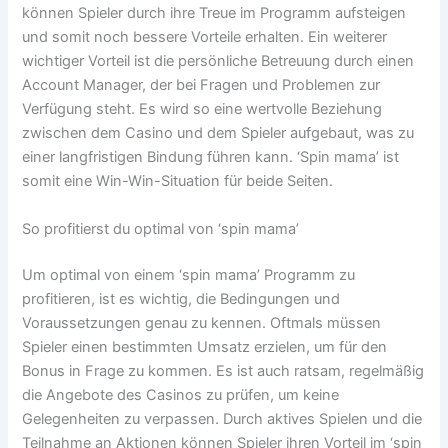
können Spieler durch ihre Treue im Programm aufsteigen
und somit noch bessere Vorteile erhalten. Ein weiterer
wichtiger Vorteil ist die persönliche Betreuung durch einen
Account Manager, der bei Fragen und Problemen zur
Verfügung steht. Es wird so eine wertvolle Beziehung
zwischen dem Casino und dem Spieler aufgebaut, was zu
einer langfristigen Bindung führen kann. ‘Spin mama’ ist
somit eine Win-Win-Situation für beide Seiten.
So profitierst du optimal von ‘spin mama’
Um optimal von einem ‘spin mama’ Programm zu
profitieren, ist es wichtig, die Bedingungen und
Voraussetzungen genau zu kennen. Oftmals müssen
Spieler einen bestimmten Umsatz erzielen, um für den
Bonus in Frage zu kommen. Es ist auch ratsam, regelmäßig
die Angebote des Casinos zu prüfen, um keine
Gelegenheiten zu verpassen. Durch aktives Spielen und die
Teilnahme an Aktionen können Spieler ihren Vorteil im ‘spin