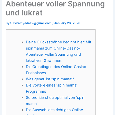
Abenteuer voller Spannung
und lukrat
By
tulsiramyadaav@gmail.com
/
January 28, 2026
Deine Glückssträhne beginnt hier: Mit
spinmama zum Online-Casino-
Abenteuer voller Spannung und
lukrativen Gewinnen.
Die Grundlagen des Online-Casino-
Erlebnisses
Was genau ist ‘spin mama’?
Die Vorteile eines ‘spin mama’
Programms
So profitierst du optimal von ‘spin
mama’
Die Auswahl des richtigen Online-