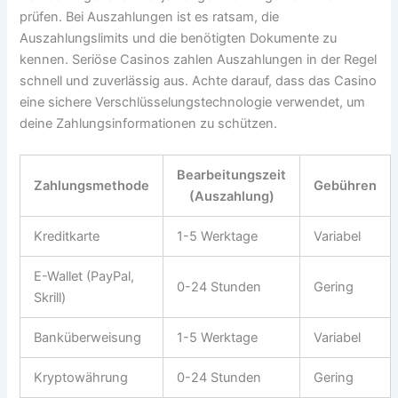
prüfen. Bei Auszahlungen ist es ratsam, die
Auszahlungslimits und die benötigten Dokumente zu
kennen. Seriöse Casinos zahlen Auszahlungen in der Regel
schnell und zuverlässig aus. Achte darauf, dass das Casino
eine sichere Verschlüsselungstechnologie verwendet, um
deine Zahlungsinformationen zu schützen.
Bearbeitungszeit
Zahlungsmethode
Gebühren
(Auszahlung)
Kreditkarte
1-5 Werktage
Variabel
E-Wallet (PayPal,
0-24 Stunden
Gering
Skrill)
Banküberweisung
1-5 Werktage
Variabel
Kryptowährung
0-24 Stunden
Gering