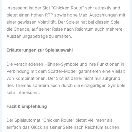
Insgesamt ist der Slot "Chicken Route" sehr attraktiv und
bietet einen hohen RTP sowie hohe Max-Auszahlungen mit
einer gewissen Volatilität. Der Spieler hat bei diesem Spiel
die Chance, auf seiner Reise nach Reichtum auch mehrere
Auszahlungsbeträge zu erhalten.
Erläuterungen zur Spielauswahl
Die verschiedenen Hühner-Symbole und ihre Funktionen in
Verbindung mit dem Scatter-Modell garantieren eine Vielfalt
von Kombinationen. Der Slot ist daher nicht nur aufgrund
des Themas sondern auch durch die einzigartigen Symbole
sehr interessant.
Fazit & Empfehlung
Der Spielautomat "Chicken Route" bietet viel mehr als
einfach das Glück an seiner Seite nach Reichtum suchen,