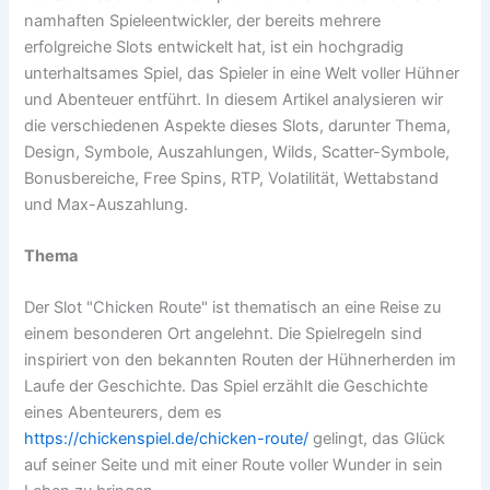
namhaften Spieleentwickler, der bereits mehrere
erfolgreiche Slots entwickelt hat, ist ein hochgradig
unterhaltsames Spiel, das Spieler in eine Welt voller Hühner
und Abenteuer entführt. In diesem Artikel analysieren wir
die verschiedenen Aspekte dieses Slots, darunter Thema,
Design, Symbole, Auszahlungen, Wilds, Scatter-Symbole,
Bonusbereiche, Free Spins, RTP, Volatilität, Wettabstand
und Max-Auszahlung.
Thema
Der Slot "Chicken Route" ist thematisch an eine Reise zu
einem besonderen Ort angelehnt. Die Spielregeln sind
inspiriert von den bekannten Routen der Hühnerherden im
Laufe der Geschichte. Das Spiel erzählt die Geschichte
eines Abenteurers, dem es
https://chickenspiel.de/chicken-route/
gelingt, das Glück
auf seiner Seite und mit einer Route voller Wunder in sein