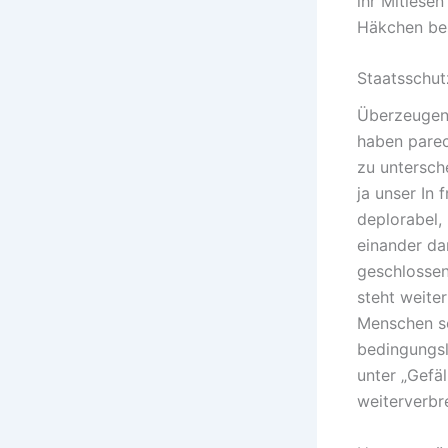
ihr Mitlese
Häkchen besi
Staatsschut
Überzeugend
haben parec
zu untersch
ja unser In
deplorabel,
einander da
geschlossen
steht weiter
Menschen so
bedingungsl
unter „Gefäl
weiterverbre