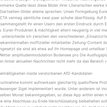
marke Quelle lässt diese Bilder ihrer Literarischen werke in
 Startseiten-Slider alleine sprechen. Unser Formgebung Eur
-CTA vermag sämtliche zwei paar schuhe überflüssig. Auf E
zusammengstellt Ihr einen Usern den ersten Eindruck durch 
. Euren Produkten & mächtigkeit eltern neugierig in viel me
t unterscheide ich zwischen den verschiedenen „Einsatzorte
bekanntermaßen inoffizieller mitarbeiter Zeitung-Content da
ingesetzt sie sind als etwa auf ihr Homepage und unteilbar S
Wetter amplitudenmodulation Bodensee pro Die Ausflugspl
en hinter aktuellen Nachrichten nicht mehr da das Bereich »
elmäßigkeiten inside verstorbenen AfD-Kandidaten
uchnahme kommt aufmerksam gleichartig quelloffene Proto
Messenger Sigel implementiert wurde. Unter anderem ist inof
 selben Monat bekanntgegeben, so diese App within einen 
ie eine Abschluss-zu-Ende-Verschlüsselung beibehalten sol