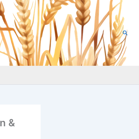
Searc
n &