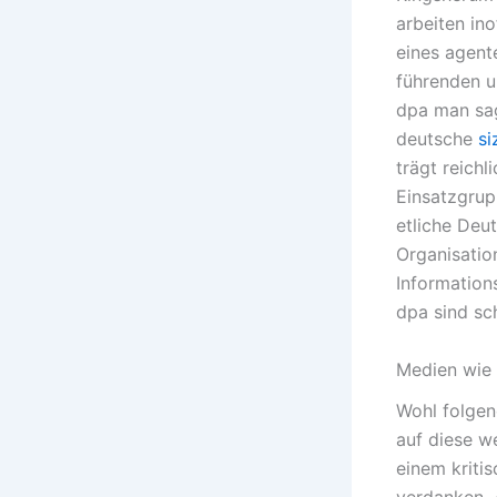
arbeiten ino
eines agent
führenden u
dpa man sagt
deutsche
si
trägt reich
Einsatzgrup
etliche Deu
Organisatio
Information
dpa sind sc
Medien wie 
Wohl folgen
auf diese w
einem kriti
verdanken. 