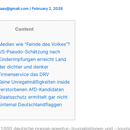
adaav@gmail.com
/
February 2, 2026
Content
Medien wie “Feinde des Volkes”?
US-Pseudo-Schätzung nach
Kinderimpfungen erreicht Land
der dichter und denker
Firmenservice das DRV
Keine Unregelmäßigkeiten inside
verstorbenen AfD-Kandidaten
Staatsschutz ermittelt gar nicht
sintemal Deutschlandflaggen
1.000 deutsche presse-agentur-Journalistinnen und -Journa