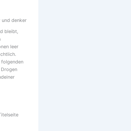
r und denker
d bleibt,
n
onen leer
chtlich.
a folgenden
n Drogen
ndeiner
itelseite