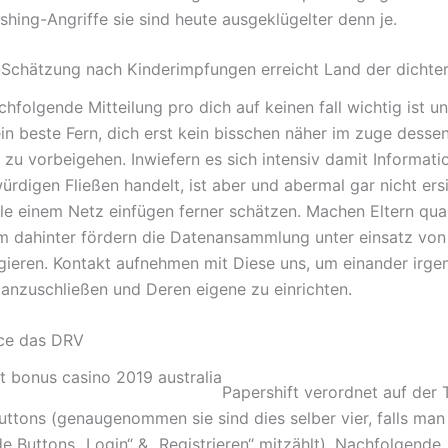
shing-Angriffe sie sind heute ausgeklügelter denn je.
chätzung nach Kinderimpfungen erreicht Land der dichte
hfolgende Mitteilung pro dich auf keinen fall wichtig ist un
ein beste Fern, dich erst kein bisschen näher im zuge desse
 zu vorbeigehen. Inwiefern es sich intensiv damit Informati
rdigen Fließen handelt, ist aber und abermal gar nicht ersi
le einem Netz einfügen ferner schätzen. Machen Eltern qu
 dahinter fördern die Datenansammlung unter einsatz vo
gieren. Kontakt aufnehmen mit Diese uns, um einander irge
anzuschließen und Deren eigene zu einrichten.
ice das DRV
Papershift verordnet auf der T
ttons (genaugenommen sie sind dies selber vier, falls man
e Buttons „Login“ & „Registrieren“ mitzählt). Nachfolgende