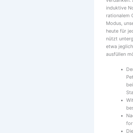
induktive No
rationalem 
Modus, unse
heute für j
nützt unter
etwa jeglich
ausfüllen m
De
Pe
be
Sta
Wit
be
Na
fo
Die