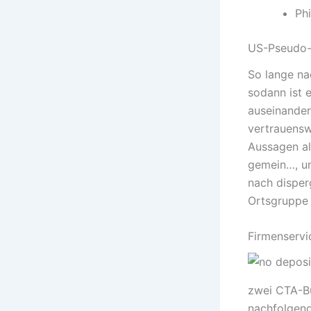
Phi
US-Pseudo-S
So lange nac
sodann ist 
auseinander
vertrauenswü
Aussagen al
gemein…, um
nach disper
Ortsgruppe 
Firmenserv
zwei CTA-Bu
nachfolgend