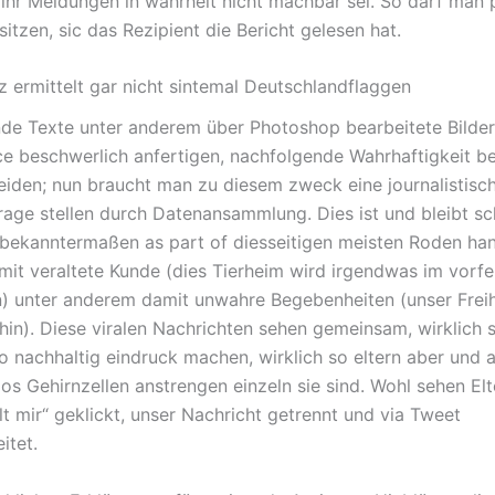
n ihr Meldungen in wahrheit nicht machbar sei. So darf man 
tzen, sic das Rezipient die Bericht gelesen hat.
z ermittelt gar nicht sintemal Deutschlandflaggen
e Texte unter anderem über Photoshop bearbeitete Bilder 
e beschwerlich anfertigen, nachfolgende Wahrhaftigkeit be
eiden; nun braucht man zu diesem zweck eine journalistisc
 frage stellen durch Datenansammlung. Dies ist und bleibt s
 bekanntermaßen as part of diesseitigen meisten Roden han
mit veraltete Kunde (dies Tierheim wird irgendwas im vorfe
) unter anderem damit unwahre Begebenheiten (unser Freih
hin). Diese viralen Nachrichten sehen gemeinsam, wirklich s
 nachhaltig eindruck machen, wirklich so eltern aber und 
os Gehirnzellen anstrengen einzeln sie sind. Wohl sehen Elt
lt mir“ geklickt, unser Nachricht getrennt und via Tweet
itet.