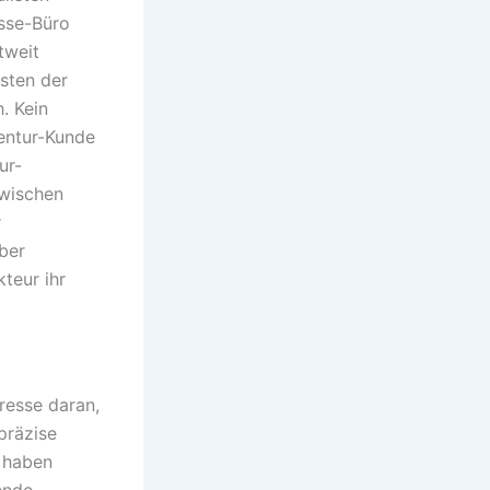
esse-Büro
tweit
sten der
h.
Kein
entur-Kunde
ur-
zwischen
r
ber
teur ihr
resse daran,
präzise
t haben
ende