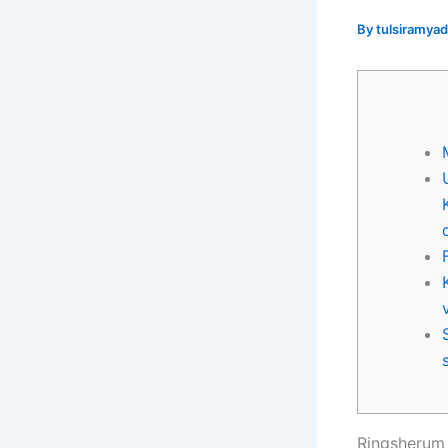
By
tulsiramy
Ringsherum 