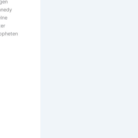
egen
nnedy
elne
ter
ropheten