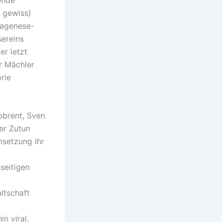
t gewiss)
tagenese-
sereins
r letzt
er Mächler
rie
bbrent, Sven
er Zutun
msetzung ihr
seitigen
ltschaft
n viral.