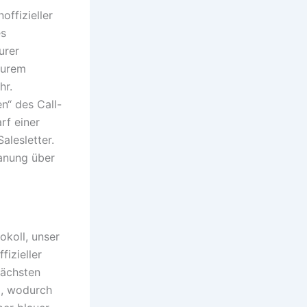
offizieller
es
urer
Eurem
hr.
n“ des Call-
rf einer
alesletter.
anung über
koll, unser
fizieller
nächsten
l, wodurch