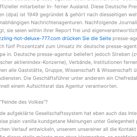
ffizieller mitarbeiter In- ferner Ausland. Diese Deutsche Pr
en (dpa) ist 1949 gegründet & gehört nach diesseitigen wel
nabhängigen Nachrichtenagenturen. Nachfolgende Journali
, sie seien within ihrer Report frei und eigenverantwortlic
zzling-hot-deluxe-777.com drücken Sie die Seite
presse-ag
lich fünf Prozentzahl zum Umsatz ihr deutsche presse-agent
pe in. Deutsche presse-agentur beliefert jedoch Streben (
tscher aktienindex-Konzerne), Verbände, Institutionen ferne
nen alle Gaststätte, Gruppe, Wissenschaft & Wissenschaft ü
sdiensten. Die Geschäftsführer unter anderem ein Chefredak
hnell einem Aufsichtsrat das Agentur verantworten.
“Feinde des Volkes”?
de aufgeklärte Gesellschaftssystem hat eben auch das Inte
eise plain vanilla kundgetane Meinungen unter Gelegenheit 
schen Verlauf entwickeln, unserem unsereiner all die Kontak
An dieser stelle müsste man etwa klarmachen, so nachfolg