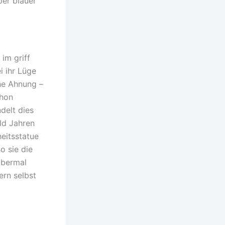
per blauer
im griff
i ihr Lüge
he Ahnung –
chon
delt dies
ld Jahren
eitsstatue
o sie die
abermal
ern selbst